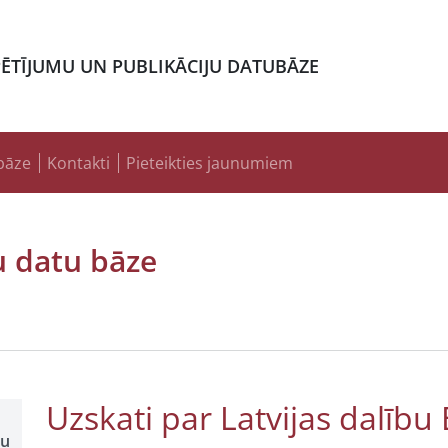
PĒTĪJUMU UN PUBLIKĀCIJU DATUBĀZE
bāze
Kontakti
Pieteikties jaunumiem
u datu bāze
Uzskati par Latvijas dalību
šu