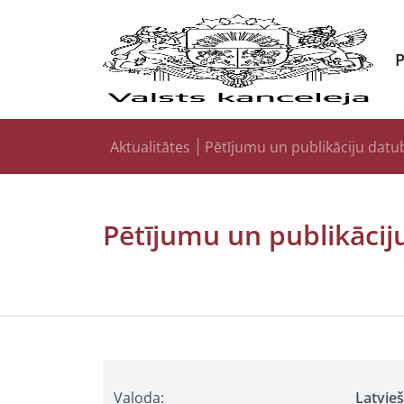
Aktualitātes
Pētījumu un publikāciju datu
Pētījumu un publikācij
Valoda:
Latvie