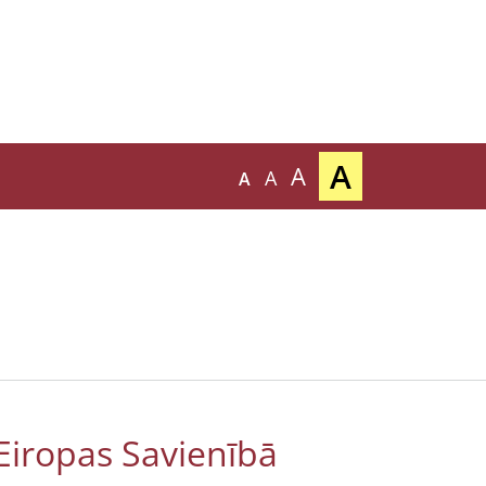
A
A
A
A
 Eiropas Savienībā