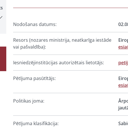
ts
Nodošanas datums:
02.0
Resors (nozares ministrija, neatkarīga iestāde
Eiro
vai pašvaldība):
esia
Iesniedzējinstitūcijas autorizētais lietotājs:
peti
Pētījuma pasūtītājs:
Eiro
esia
Politikas joma:
Ārpo
jaut
Pētījuma klasifikācija:
Sabi