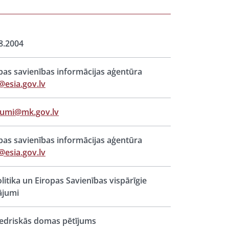
8.2004
pas savienības informācijas aģentūra
@esia.gov.lv
jumi@mk.gov.lv
pas savienības informācijas aģentūra
@esia.gov.lv
litika un Eiropas Savienības vispārīgie
ājumi
edriskās domas pētījums