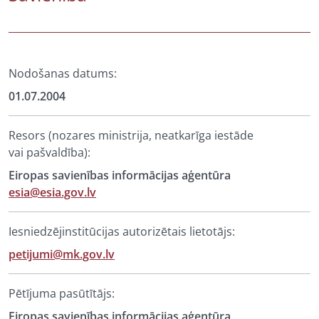
Nodošanas datums:
01.07.2004
Resors (nozares ministrija, neatkarīga iestāde
vai pašvaldība):
Eiropas savienības informācijas aģentūra
esia@esia.gov.lv
Iesniedzējinstitūcijas autorizētais lietotājs:
petijumi@mk.gov.lv
Pētījuma pasūtītājs:
Eiropas savienības informācijas aģentūra