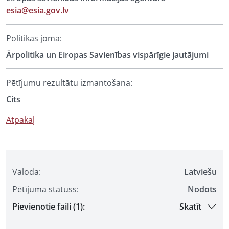
esia@esia.gov.lv
Politikas joma:
Ārpolitika un Eiropas Savienības vispārīgie jautājumi
Pētījumu rezultātu izmantošana:
Cits
Atpakaļ
Valoda:
Latviešu
Pētījuma statuss:
Nodots
Pievienotie faili (1):
Skatīt