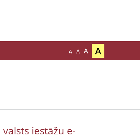
A
A
A
A
valsts iestāžu e-