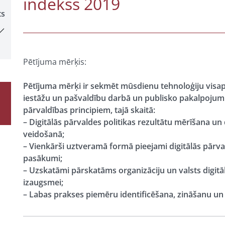
indekss 2019
ts
Pētījuma mērķis:
Pētījuma mērķi ir sekmēt mūsdienu tehnoloģiju visapt
iestāžu un pašvaldību darbā un publisko pakalpojumu
pārvaldības principiem, tajā skaitā:
– Digitālās pārvaldes politikas rezultātu mērīšana u
veidošanā;
– Vienkārši uztveramā formā pieejami digitālās pārv
pasākumi;
– Uzskatāmi pārskatāms organizāciju un valsts digit
izaugsmei;
– Labas prakses piemēru identificēšana, zināšanu un