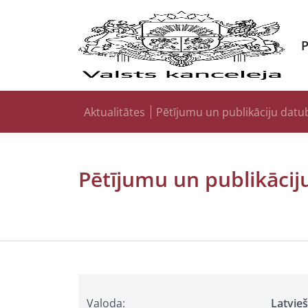
Aktualitātes
Pētījumu un publikāciju datu
Pētījumu un publikācij
Valoda:
Latvie