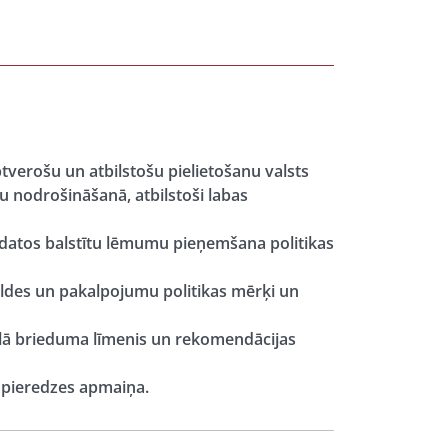
verošu un atbilstošu pielietošanu valsts
 nodrošināšanā, atbilstoši labas
n datos balstītu lēmumu pieņemšana politikas
aldes un pakalpojumu politikas mērķi un
ālā brieduma līmenis un rekomendācijas
 pieredzes apmaiņa.