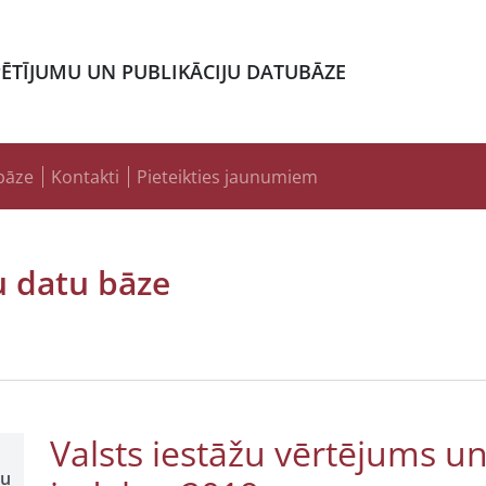
PĒTĪJUMU UN PUBLIKĀCIJU DATUBĀZE
bāze
Kontakti
Pieteikties jaunumiem
u datu bāze
Valsts iestāžu vērtējums un 
šu