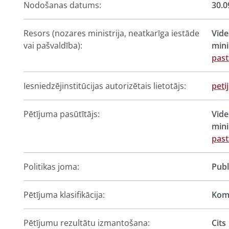
Nodošanas datums:
30.0
Resors (nozares ministrija, neatkarīga iestāde
Vide
vai pašvaldība):
mini
past
Iesniedzējinstitūcijas autorizētais lietotājs:
peti
Pētījuma pasūtītājs:
Vide
mini
past
Politikas joma:
Publ
Pētījuma klasifikācija:
Komp
Pētījumu rezultātu izmantošana:
Cits