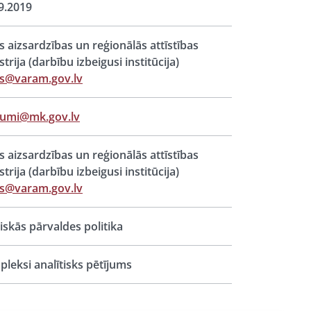
9.2019
s aizsardzības un reģionālās attīstības
strija (darbību izbeigusi institūcija)
s@varam.gov.lv
jumi@mk.gov.lv
s aizsardzības un reģionālās attīstības
strija (darbību izbeigusi institūcija)
s@varam.gov.lv
iskās pārvaldes politika
leksi analītisks pētījums