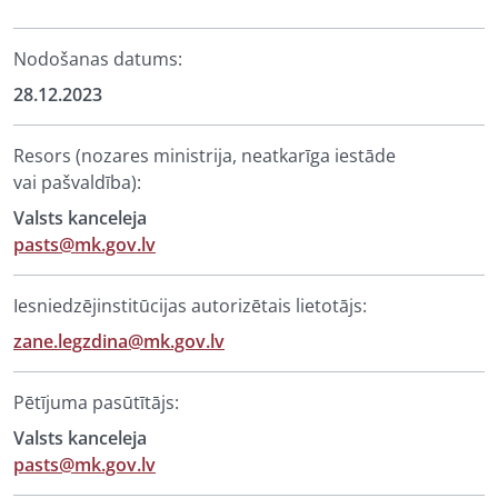
Nodošanas datums:
28.12.2023
Resors (nozares ministrija, neatkarīga iestāde
vai pašvaldība):
Valsts kanceleja
pasts@mk.gov.lv
Iesniedzējinstitūcijas autorizētais lietotājs:
zane.legzdina@mk.gov.lv
Pētījuma pasūtītājs:
Valsts kanceleja
pasts@mk.gov.lv