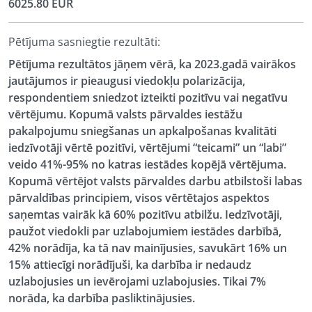
6025.80 EUR
Pētījuma sasniegtie rezultāti:
Pētījuma rezultātos jāņem vērā, ka 2023.gadā vairākos
jautājumos ir pieaugusi viedokļu polarizācija,
respondentiem sniedzot izteikti pozitīvu vai negatīvu
vērtējumu. Kopumā valsts pārvaldes iestāžu
pakalpojumu sniegšanas un apkalpošanas kvalitāti
iedzīvotāji vērtē pozitīvi, vērtējumi “teicami” un “labi”
veido 41%-95% no katras iestādes kopējā vērtējuma.
Kopumā vērtējot valsts pārvaldes darbu atbilstoši labas
pārvaldības principiem, visos vērtētajos aspektos
saņemtas vairāk kā 60% pozitīvu atbilžu. Iedzīvotāji,
paužot viedokli par uzlabojumiem iestādes darbībā,
42% norādīja, ka tā nav mainījusies, savukārt 16% un
15% attiecīgi norādījuši, ka darbība ir nedaudz
uzlabojusies un ievērojami uzlabojusies. Tikai 7%
norāda, ka darbība pasliktinājusies.