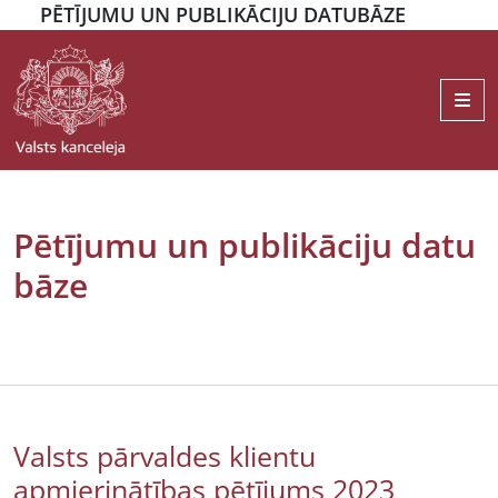
PĒTĪJUMU UN PUBLIKĀCIJU DATUBĀZE
Me
Pētījumu un publikāciju datu
bāze
Valsts pārvaldes klientu
apmierinātības pētījums 2023