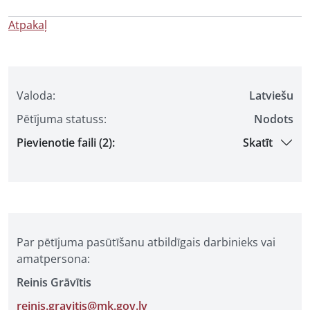
Atpakaļ
Valoda:
Latviešu
Pētījuma statuss:
Nodots
Pievienotie faili (2):
Skatīt
Par pētījuma pasūtīšanu atbildīgais darbinieks vai
amatpersona:
Reinis Grāvītis
reinis.gravitis@mk.gov.lv