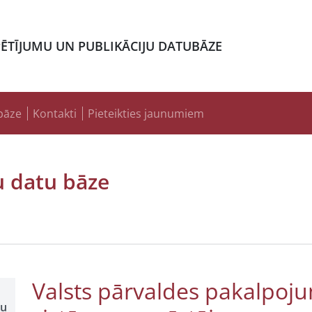
PĒTĪJUMU UN PUBLIKĀCIJU DATUBĀZE
bāze
Kontakti
Pieteikties jaunumiem
u datu bāze
Valsts pārvaldes pakalpoj
šu