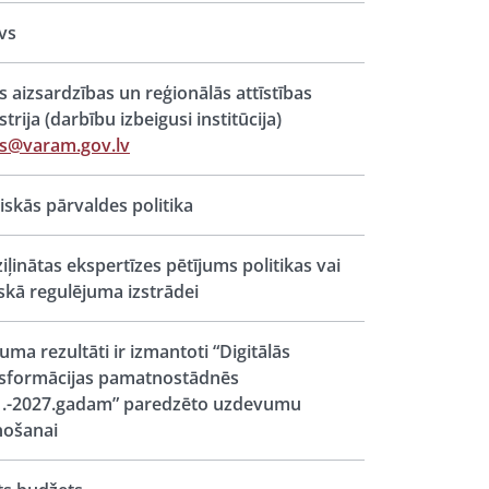
vs
s aizsardzības un reģionālās attīstības
strija (darbību izbeigusi institūcija)
s@varam.gov.lv
iskās pārvaldes politika
iļinātas ekspertīzes pētījums politikas vai
iskā regulējuma izstrādei
juma rezultāti ir izmantoti “Digitālās
sformācijas pamatnostādnēs
1.-2027.gadam” paredzēto uzdevumu
nošanai