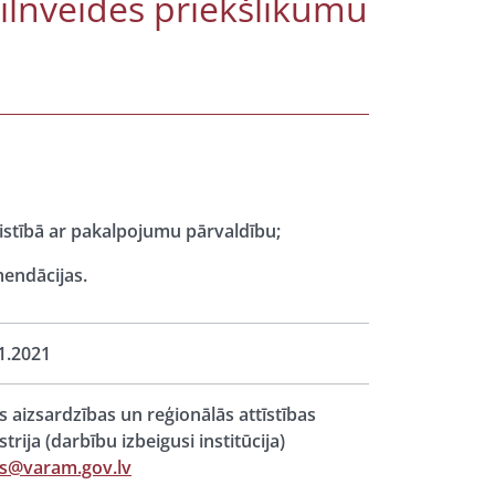
ilnveides priekšlikumu
aistībā ar pakalpojumu pārvaldību;
mendācijas.
1.2021
s aizsardzības un reģionālās attīstības
strija (darbību izbeigusi institūcija)
s@varam.gov.lv