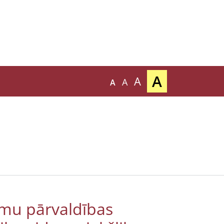
A
A
A
A
umu pārvaldības