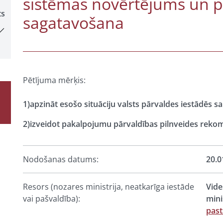
sistēmas novērtējums un p
ts
sagatavošana
Pētījuma mērķis:
1)apzināt esošo situāciju valsts pārvaldes iestādēs s
2)izveidot pakalpojumu pārvaldības pilnveides reko
Nodošanas datums:
20.0
Resors (nozares ministrija, neatkarīga iestāde
Vide
vai pašvaldība):
mini
past