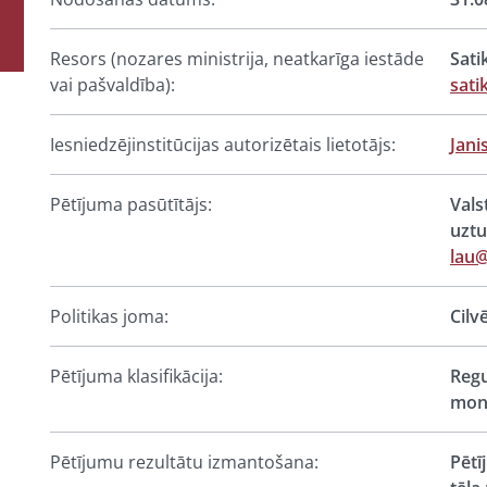
Resors (nozares ministrija, neatkarīga iestāde
Sati
vai pašvaldība):
sati
Iesniedzējinstitūcijas autorizētais lietotājs:
Jani
Pētījuma pasūtītājs:
Vals
uztu
lau@
Politikas joma:
Cilv
Pētījuma klasifikācija:
Regu
moni
Pētījumu rezultātu izmantošana:
Pētī