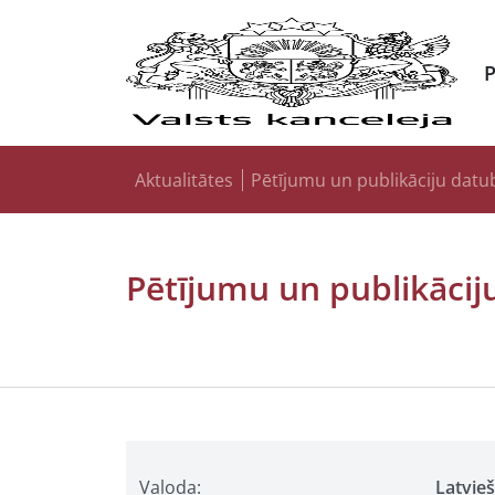
Aktualitātes
Pētījumu un publikāciju datu
Pētījumu un publikācij
Valoda:
Latvie