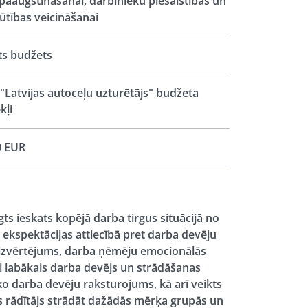
 paaugstināšanai, darbinieku piesaistības un
ūtības veicināšanai
ts budžets
"Latvijas autoceļu uzturētājs" budžeta
kļi
0 EUR
ts ieskats kopējā darba tirgus situācijā no
 ekspektācijas attiecībā pret darba devēju
a izvērtējums, darba ņēmēju emocionālās
i labākais darba devējs un strādāšanas
o darba devēju raksturojums, kā arī veikts
s rādītājs strādāt dažādās mērķa grupās un