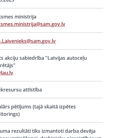
ksmes ministrija
ksmes.ministrija@sam.gov.lv
s.Laivenieks@sam.gov.lv
ts akciju sabiedrība "Latvijas autoceļu
rētājs"
lau.lv
ēkresursu attīstība
lārs pētījums (tajā skaitā izpētes
torings)
juma rezultāti tiks izmantoti darba devēja