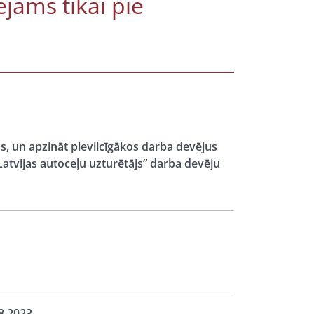
ejams tikai pie
s, un apzināt pievilcīgākos darba devējus
 “Latvijas autoceļu uzturētājs” darba devēju
8.2023