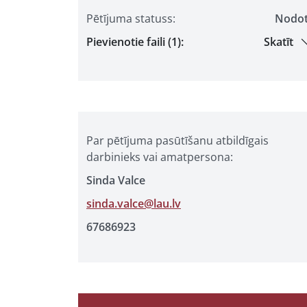
Pētījuma statuss:
Nodo
Pievienotie faili (1):
Skatīt
Par pētījuma pasūtīšanu atbildīgais
darbinieks vai amatpersona:
Sinda Valce
sinda.valce@lau.lv
67686923