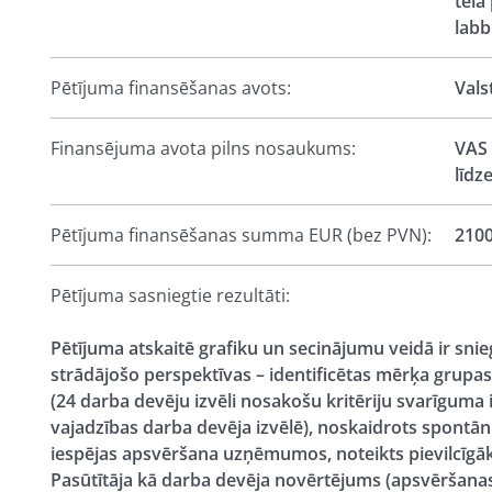
tēla
labb
Pētījuma finansēšanas avots:
Vals
Finansējuma avota pilns nosaukums:
VAS 
līdze
Pētījuma finansēšanas summa EUR (bez PVN):
210
Pētījuma sasniegtie rezultāti:
Pētījuma atskaitē grafiku un secinājumu veidā ir snieg
strādājošo perspektīvas – identificētas mērķa grupas
(24 darba devēju izvēli nosakošu kritēriju svarīgum
vajadzības darba devēja izvēlē), noskaidrots spontān
iespējas apsvēršana uzņēmumos, noteikts pievilcīgāk
Pasūtītāja kā darba devēja novērtējums (apsvēršana