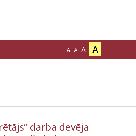
A
A
A
A
rētājs” darba devēja