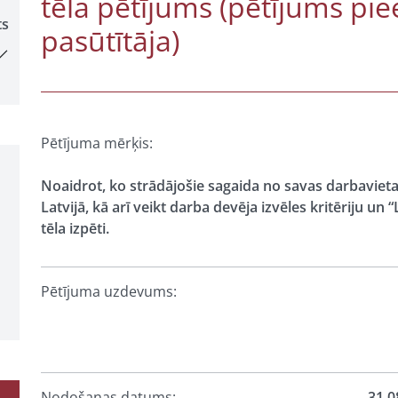
tēla pētījums (pētījums pie
ts
pasūtītāja)
Pētījuma mērķis:
Noaidrot, ko strādājošie sagaida no savas darbavieta
Latvijā, kā arī veikt darba devēja izvēles kritēriju un
tēla izpēti.
Pētījuma uzdevums:
Nodošanas datums:
31.0