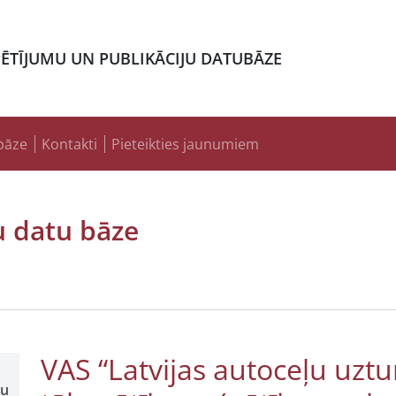
PĒTĪJUMU UN PUBLIKĀCIJU DATUBĀZE
bāze
Kontakti
Pieteikties jaunumiem
u datu bāze
VAS “Latvijas autoceļu uztu
šu