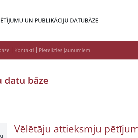
PĒTĪJUMU UN PUBLIKĀCIJU DATUBĀZE
bāze
Kontakti
Pieteikties jaunumiem
u datu bāze
Vēlētāju attieksmju pētīju
šu