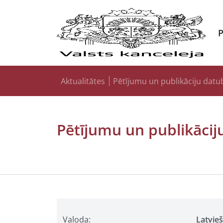
Aktualitātes
Pētījumu un publikāciju datu
Pētījumu un publikācij
Valoda:
Latvie