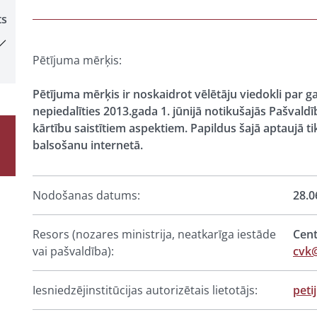
ts
Pētījuma mērķis:
Pētījuma mērķis ir noskaidrot vēlētāju viedokli par g
nepiedalīties 2013.gada 1. jūnijā notikušajās Pašvald
kārtību saistītiem aspektiem. Papildus šajā aptaujā t
balsošanu internetā.
Nodošanas datums:
28.0
Resors (nozares ministrija, neatkarīga iestāde
Cent
vai pašvaldība):
cvk@
Iesniedzējinstitūcijas autorizētais lietotājs:
peti