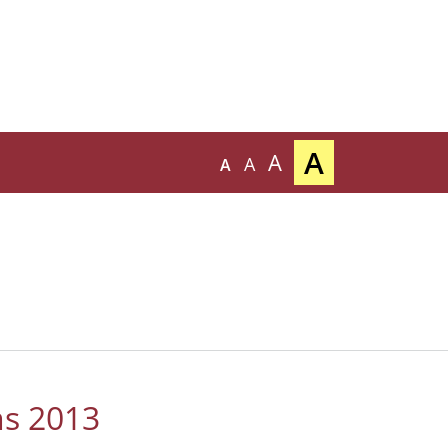
A
A
A
A
ms 2013