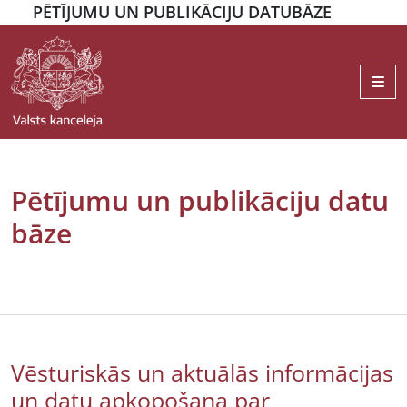
PĒTĪJUMU UN PUBLIKĀCIJU DATUBĀZE
Me
Pētījumu un publikāciju datu
bāze
Vēsturiskās un aktuālās informācijas
un datu apkopošana par