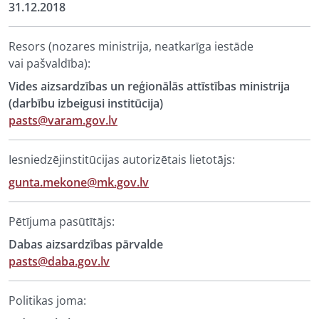
31.12.2018
Resors (nozares ministrija, neatkarīga iestāde
vai pašvaldība):
Vides aizsardzības un reģionālās attīstības ministrija
(darbību izbeigusi institūcija)
pasts@varam.gov.lv
Iesniedzējinstitūcijas autorizētais lietotājs:
gunta.mekone@mk.gov.lv
Pētījuma pasūtītājs:
Dabas aizsardzības pārvalde
pasts@daba.gov.lv
Politikas joma: