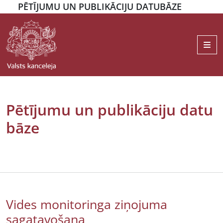
PĒTĪJUMU UN PUBLIKĀCIJU DATUBĀZE
Me
Pētījumu un publikāciju datu
bāze
Vides monitoringa ziņojuma
sagatavošana