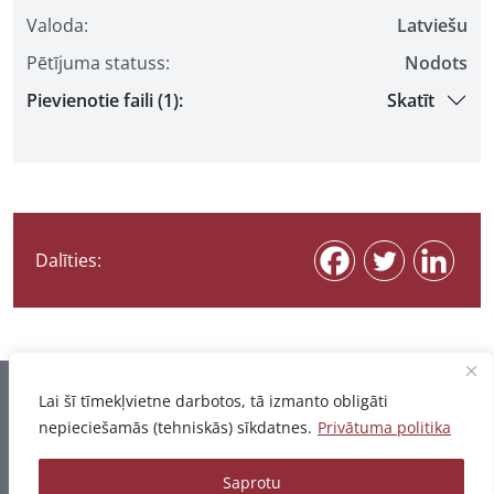
Valoda:
Latviešu
Pētījuma statuss:
Nodots
Pievienotie faili (1):
Skatīt
Dalīties:
Informācija pēdējo reizi atjaunota 07.08.2026
Lai šī tīmekļvietne darbotos, tā izmanto obligāti
nepieciešamās (tehniskās) sīkdatnes.
Privātuma politika
Privātuma politika
Saprotu
© 2026 - Pētījumu un publikāciju datubāze