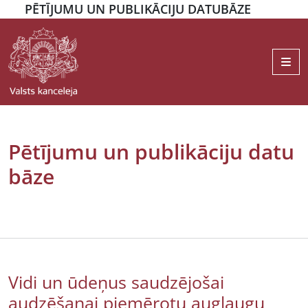
PĒTĪJUMU UN PUBLIKĀCIJU DATUBĀZE
Me
Pētījumu un publikāciju datu
bāze
Vidi un ūdeņus saudzējošai
audzēšanai piemērotu augļaugu