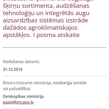
šķirņu sortimenta, audzēšanas
tehnoloģiju un integrētās augu
aizsardzības sistēmas izstrāde
dažādos agroklimatiskajos
apstākļos. I posma atskaite
Nodošanas datums:
31.12.2014
Resors (nozares ministrija, neatkarīga iestāde
vai pašvaldība):
Zemkopības ministrija
pasts@zm.gov.lv