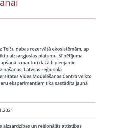
šanai
z Teiču dabas rezervātā ekosistēmām, ap
iktu aizsargjoslas platumu, šī pētījuma
 tapšanā izmantoti dažādi pieejamie
 zināšanas, Latvijas reģionālā
ersitātes Vides Modelēšanas Centrā veikto
seru eksperimentiem tika sastādīta jaunā
1.2021
s aizsardzības un reģionālās attīstības