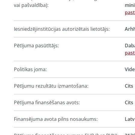
vai pašvaldība):
mini
past
Iesniedzējinstitūcijas autorizētais lietotājs:
Arhī
Pētījuma pasūtītājs:
Daba
past
Politikas joma:
Vide
Pētījumu rezultātu izmantošana:
Cits
Pētījuma finansēšanas avots:
Cits
Finansējuma avota pilns nosaukums:
Latv