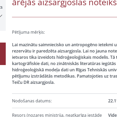
ārējās aizsargjoslas noteik
ts
Pētījuma mērķis:
Lai mazinātu saimniecisko un antropogēno ietekmi u
rezervātu ir paredzēta aizsargjosla. Lai no jauna note
ietvaros tika izveidots hidroģeoloģiskais modelis. Tā
kartogrāfiskie dati, no zinātniskās literatūras iegūtās
hidroģeoloģiskā modeļa dati un Rīgas Tehniskās univ
pētījumu izstrādātās metodikas. Pamatojoties uz tra
Teiču DR aizsargjosla.
Nodošanas datums:
22.1
Resors (nozares ministrija, neatkarīga iestāde
Vide