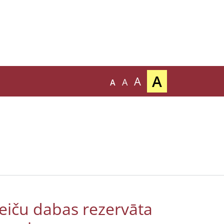
A
A
A
A
eiču dabas rezervāta