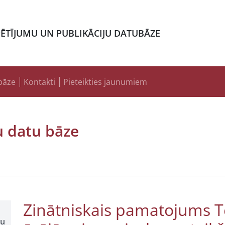
PĒTĪJUMU UN PUBLIKĀCIJU DATUBĀZE
bāze
Kontakti
Pieteikties jaunumiem
u datu bāze
Zinātniskais pamatojums T
šu