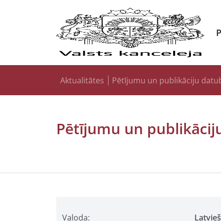
Aktualitātes
Pētījumu un publikāciju datu
Pētījumu un publikācij
Valoda:
Latvie