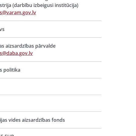
strija (darbību izbeigusi institūcija)
s@varam.gov.lv
vs
s aizsardzības pārvalde
s@daba.gov.lv
s politika
ijas vides aizsardzības fonds