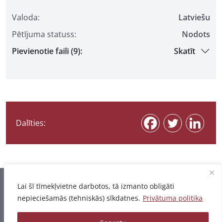
Valoda:
Latviešu
Pētījuma statuss:
Nodots
Pievienotie faili (9):
Skatīt
Dalīties:
Informācija pēdējo reizi atjaunota 07.08.2026
Lai šī tīmekļvietne darbotos, tā izmanto obligāti
nepieciešamās (tehniskās) sīkdatnes.
Privātuma politika
Privātuma politika