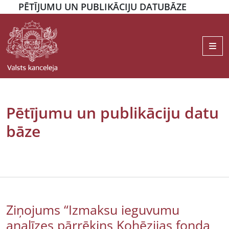
PĒTĪJUMU UN PUBLIKĀCIJU DATUBĀZE
Me
Pētījumu un publikāciju datu
bāze
Ziņojums “Izmaksu ieguvumu
analīzes pārrēķins Kohēzijas fonda