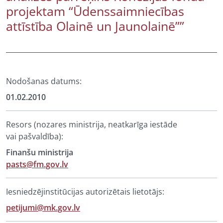
projektam “Ūdenssaimniecības
attīstība Olainē un Jaunolainē””
Nodošanas datums:
01.02.2010
Resors (nozares ministrija, neatkarīga iestāde
vai pašvaldība):
Finanšu ministrija
pasts@fm.gov.lv
Iesniedzējinstitūcijas autorizētais lietotājs:
petijumi@mk.gov.lv