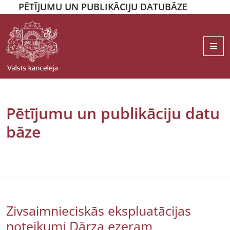
PĒTĪJUMU UN PUBLIKĀCIJU DATUBĀZE
Me
Pētījumu un publikāciju datu
bāze
Zivsaimnieciskās ekspluatācijas
noteikumi Dārza ezeram