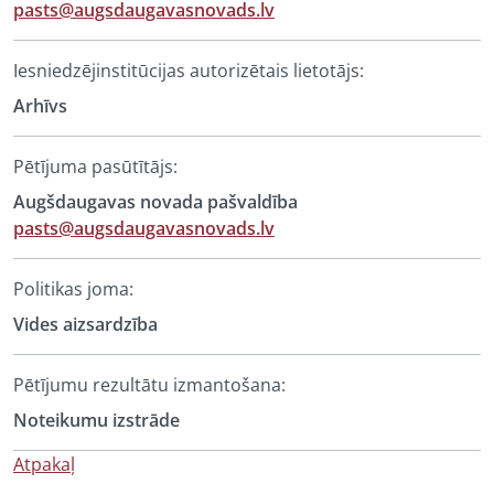
pasts@augsdaugavasnovads.lv
Iesniedzējinstitūcijas autorizētais lietotājs:
Arhīvs
Pētījuma pasūtītājs:
Augšdaugavas novada pašvaldība
pasts@augsdaugavasnovads.lv
Politikas joma:
Vides aizsardzība
Pētījumu rezultātu izmantošana:
Noteikumu izstrāde
Atpakaļ