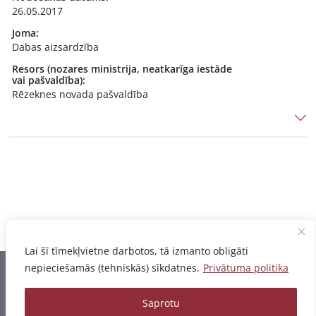
26.05.2017
Joma:
Dabas aizsardzība
Resors (nozares ministrija, neatkarīga iestāde
vai pašvaldība):
Rēzeknes novada pašvaldība
Lai šī tīmekļvietne darbotos, tā izmanto obligāti
nepieciešamās (tehniskās) sīkdatnes.
Privātuma politika
Informācija pēdējo reizi atjaunota 07.08.2026
Saprotu
Privātuma politika