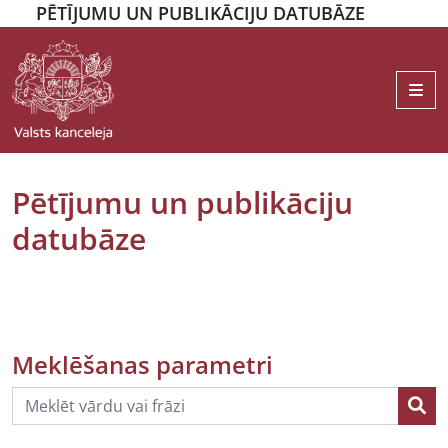
PĒTĪJUMU UN PUBLIKĀCIJU DATUBĀZE
Me
Pētījumu un publikāciju
datubāze
Meklēšanas parametri