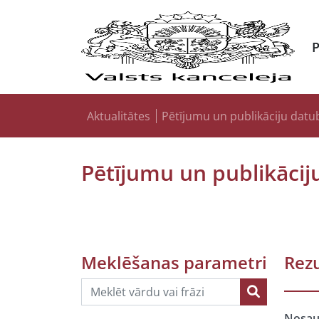
Aktualitātes
Pētījumu un publikāciju datu
Pētījumu un publikācij
Meklēšanas parametri
Rezu
Nosa