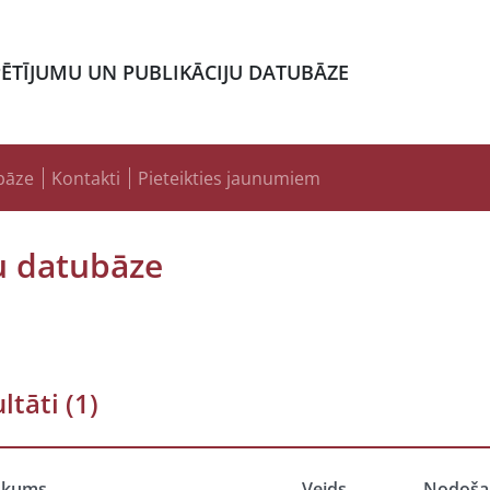
PĒTĪJUMU UN PUBLIKĀCIJU DATUBĀZE
bāze
Kontakti
Pieteikties jaunumiem
u datubāze
ltāti
(1)
ukums
Veids
Nodoša