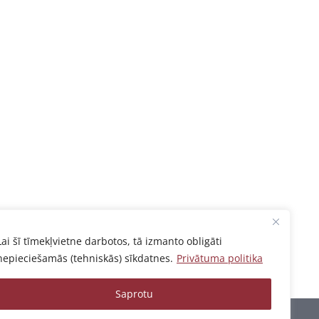
Lai šī tīmekļvietne darbotos, tā izmanto obligāti
nepieciešamās (tehniskās) sīkdatnes.
Privātuma politika
Saprotu