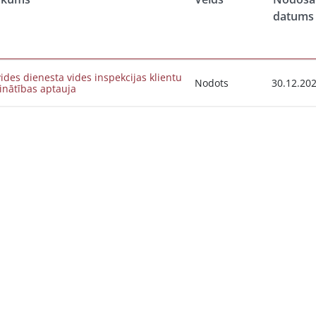
datums
vides dienesta vides inspekcijas klientu
Nodots
30.12.20
inātības aptauja