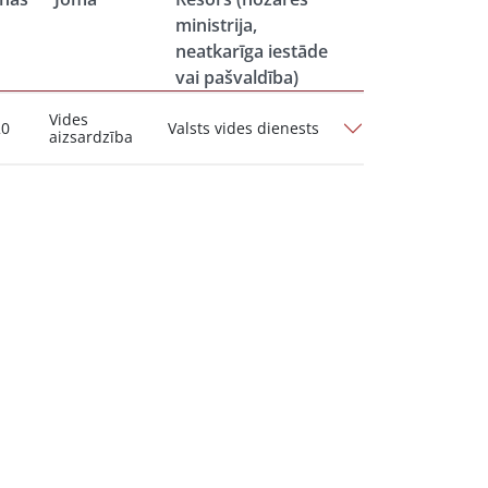
ministrija,
neatkarīga iestāde
vai pašvaldība)
Vides
20
Valsts vides dienests
aizsardzība