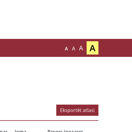
A
A
A
A
Eksportēt atlasi
nas
Joma
Resors (nozares