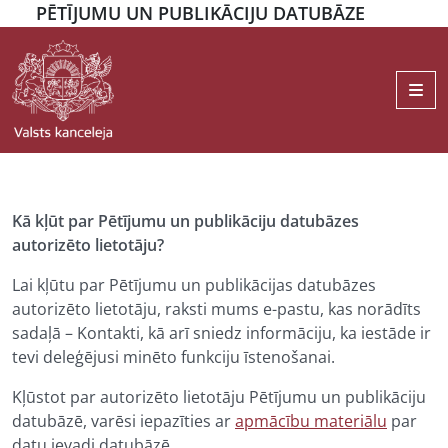
PĒTĪJUMU UN PUBLIKĀCIJU DATUBĀZE
Me
Kā kļūt par Pētījumu un publikāciju datubāzes
autorizēto lietotāju?
Lai kļūtu par Pētījumu un publikācijas datubāzes
autorizēto lietotāju, raksti mums e-pastu, kas norādīts
sadaļā – Kontakti, kā arī sniedz informāciju, ka iestāde ir
tevi deleģējusi minēto funkciju īstenošanai.
Kļūstot par autorizēto lietotāju Pētījumu un publikāciju
datubāzē, varēsi iepazīties ar
apmācību materiālu
par
datu ievadi datubāzē.