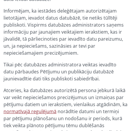
Informējam, ka iestādes deleģētajam autorizētajam
lietotājam, ievadot datus datubāzē, tie netiks tūlītēji
publiskoti. Vispirms datubāzes administrators saņems
informāciju par jaunajiem veiktajiem ierakstiem, kas ir
jāvalidē, tā pārliecinoties par ievadīto datu pareizumu,
un, ja nepieciešams, sazināsies ar tevi par
nepieciešamajiem precizējumiem.
Tikai pēc datubāzes administratora veiktas ievadīto
datu pārbaudes Pētījumu un publikāciju datubāzē
jaunievadītie dati tiks publiskoti sabiedrībai.
Atceries, ka datubāzes autorizētā persona jebkurā laikā
var veikt nepieciešamos precizējumus un izmaiņas par
pētījumu datiem un ierakstiem, vienlaikus atgādinām, ka
normatīvajā regulējumā
norādītie datumi un termiņi
par pētījumu plānošanu un nodošanu ir periods, kurā
tiek veikta plānoto pētījumu tēmu dublēšanās