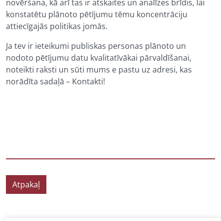
novēršana, kā arī tas ir atskaites un analīzes brīdis, lai
konstatētu plānoto pētījumu tēmu koncentrāciju
attiecīgajās politikas jomās.
Ja tev ir ieteikumi publiskas personas plānoto un
nodoto pētījumu datu kvalitatīvākai pārvaldīšanai,
noteikti raksti un sūti mums e pastu uz adresi, kas
norādīta sadaļā – Kontakti!
Atpakaļ