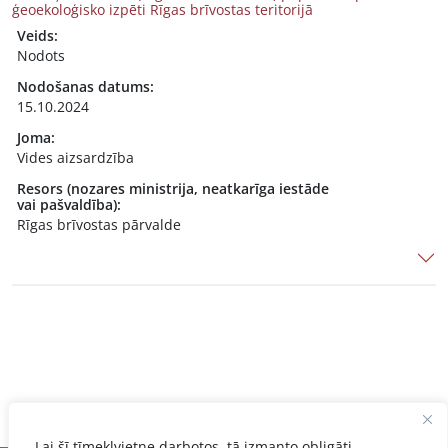
ģeoekoloģisko izpēti Rīgas brīvostas teritorijā
Veids:
Nodots
Nodošanas datums:
15.10.2024
Joma:
Vides aizsardzība
Resors (nozares ministrija, neatkarīga iestāde
vai pašvaldība):
Rīgas brīvostas pārvalde
Lai šī tīmekļvietne darbotos, tā izmanto obligāti