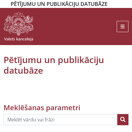
PĒTĪJUMU UN PUBLIKĀCIJU DATUBĀZE
Me
Pētījumu un publikāciju
datubāze
Meklēšanas parametri