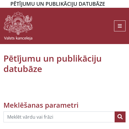
PĒTĪJUMU UN PUBLIKĀCIJU DATUBĀZE
Me
Pētījumu un publikāciju
datubāze
Meklēšanas parametri