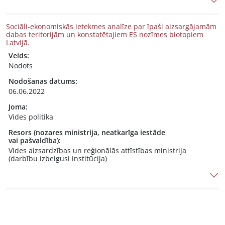
Sociāli-ekonomiskās ietekmes analīze par īpaši aizsargājamām
dabas teritorijām un konstatētajiem ES nozīmes biotopiem
Latvijā.
Veids:
Nodots
Nodošanas datums:
06.06.2022
Joma:
Vides politika
Resors (nozares ministrija, neatkarīga iestāde
vai pašvaldība):
Vides aizsardzības un reģionālās attīstības ministrija
(darbību izbeigusi institūcija)