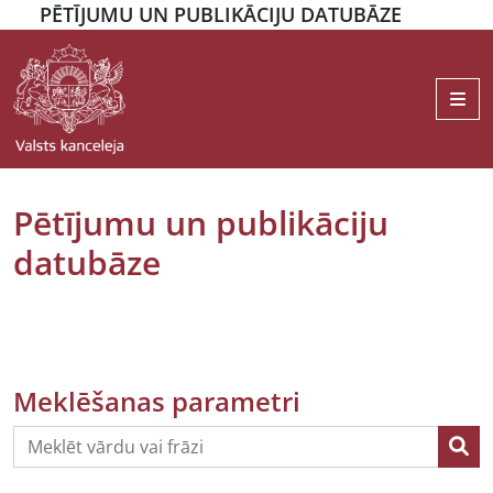
PĒTĪJUMU UN PUBLIKĀCIJU DATUBĀZE
Me
Pētījumu un publikāciju
datubāze
Meklēšanas parametri