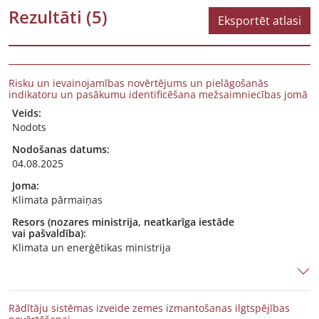
Rezultāti
(5)
Eksportēt atlasi
Risku un ievainojamības novērtējums un pielāgošanās
indikatoru un pasākumu identificēšana mežsaimniecības jomā
Veids:
Nodots
Nodošanas datums:
04.08.2025
Joma:
Klimata pārmaiņas
Resors (nozares ministrija, neatkarīga iestāde
vai pašvaldība):
Klimata un enerģētikas ministrija
Rādītāju sistēmas izveide zemes izmantošanas ilgtspējības