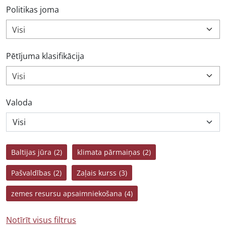
Politikas joma
Visi
Pētījuma klasifikācija
Visi
Valoda
Baltijas jūra
(2)
klimata pārmaiņas
(2)
Pašvaldības
(2)
Zaļais kurss
(3)
zemes resursu apsaimniekošana
(4)
Notīrīt visus filtrus