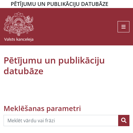
PĒTĪJUMU UN PUBLIKĀCIJU DATUBĀZE
Me
Pētījumu un publikāciju
datubāze
Meklēšanas parametri