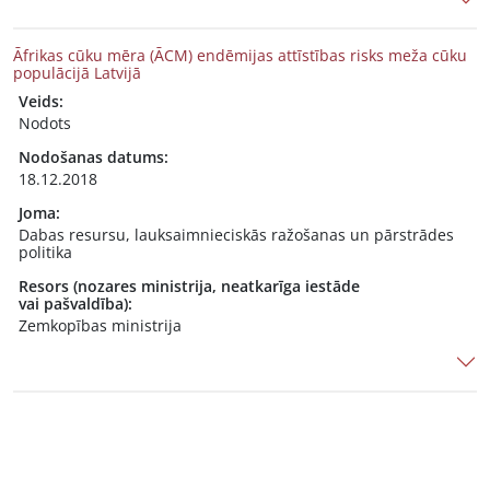
Āfrikas cūku mēra (ĀCM) endēmijas attīstības risks meža cūku
populācijā Latvijā
Veids:
Nodots
Nodošanas datums:
18.12.2018
Joma:
Dabas resursu, lauksaimnieciskās ražošanas un pārstrādes
politika
Resors (nozares ministrija, neatkarīga iestāde
vai pašvaldība):
Zemkopības ministrija