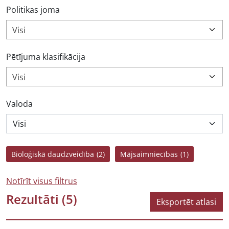
Politikas joma
Visi
Pētījuma klasifikācija
Visi
Valoda
Bioloģiskā daudzveidība
(2)
Mājsaimniecības
(1)
Notīrīt visus filtrus
Rezultāti
(5)
Eksportēt atlasi