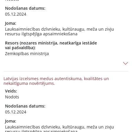
Nodošanas datums:
05.12.2024
Joma:
Lauksaimniecības dzīvnieku, kultūraugu, meža un zivju
resursu ilgtspējīga apsaimniekošana
Resors (nozares ministrija, neatkarīga iestāde
vai pašvaldība):
Zemkopības ministrija
Latvijas izcelsmes medus autentiskuma, kvalitātes un
nekaitīguma novērtējums.
Veids:
Nodots
Nodošanas datums:
05.12.2024
Joma:
Lauksaimniecības dzīvnieku, kultūraugu, meža un zivju
resursu ilgtspējīga apsaimniekošana