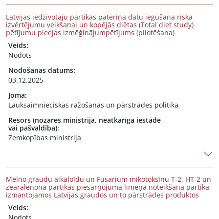
Latvijas iedzīvotāju pārtikas patēriņa datu iegūšana riska
izvērtējumu veikšanai un kopējās diētas (Total diet study)
pētījumu pieejas izmēģinājumpētījums (pilotēšana)
Veids:
Nodots
Nodošanas datums:
03.12.2025
Joma:
Lauksaimnieciskās ražošanas un pārstrādes politika
Resors (nozares ministrija, neatkarīga iestāde
vai pašvaldība):
Zemkopības ministrija
Melno graudu alkaloīdu un Fusarium mikotoksīnu T-2, HT-2 un
zearalenona pārtikas piesārņojuma līmeņa noteikšana pārtikā
izmantojamos Latvijas graudos un to pārstrādes produktos
Veids:
Nodots