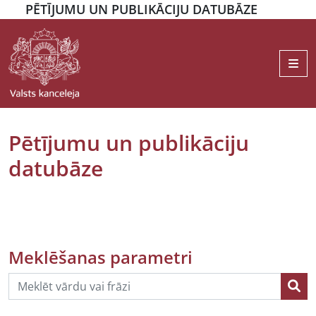
PĒTĪJUMU UN PUBLIKĀCIJU DATUBĀZE
Me
Pētījumu un publikāciju
datubāze
Meklēšanas parametri