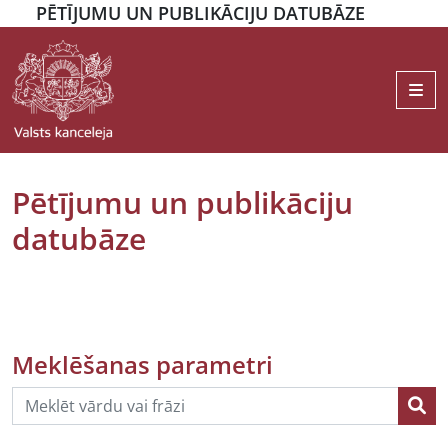
PĒTĪJUMU UN PUBLIKĀCIJU DATUBĀZE
Me
Pētījumu un publikāciju
datubāze
Meklēšanas parametri