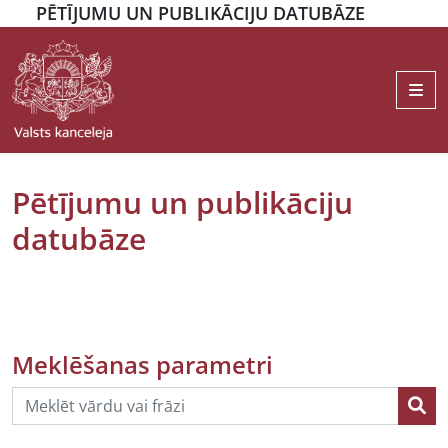
PĒTĪJUMU UN PUBLIKĀCIJU DATUBĀZE
Me
Pētījumu un publikāciju
datubāze
Meklēšanas parametri