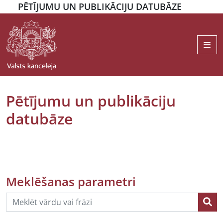
PĒTĪJUMU UN PUBLIKĀCIJU DATUBĀZE
Me
Pētījumu un publikāciju
datubāze
Meklēšanas parametri