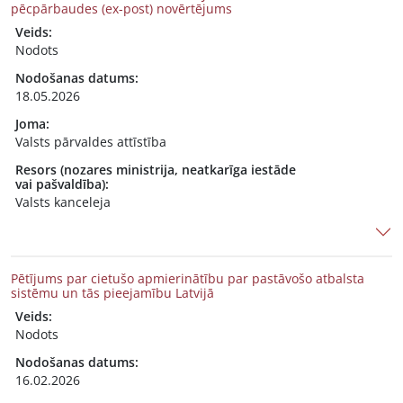
pēcpārbaudes (ex-post) novērtējums
Veids:
Nodots
Nodošanas datums:
18.05.2026
Joma:
Valsts pārvaldes attīstība
Resors (nozares ministrija, neatkarīga iestāde
vai pašvaldība):
Valsts kanceleja
Pētījums par cietušo apmierinātību par pastāvošo atbalsta
sistēmu un tās pieejamību Latvijā
Veids:
Nodots
Nodošanas datums:
16.02.2026