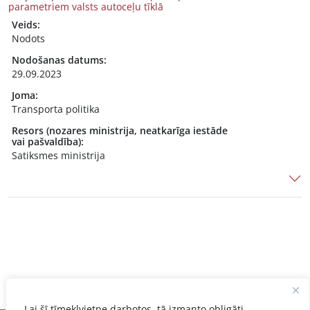
parametriem valsts autoceļu tīklā
Veids:
Nodots
Nodošanas datums:
29.09.2023
Joma:
Transporta politika
Resors (nozares ministrija, neatkarīga iestāde
vai pašvaldība):
Satiksmes ministrija
Lai šī tīmekļvietne darbotos, tā izmanto obligāti