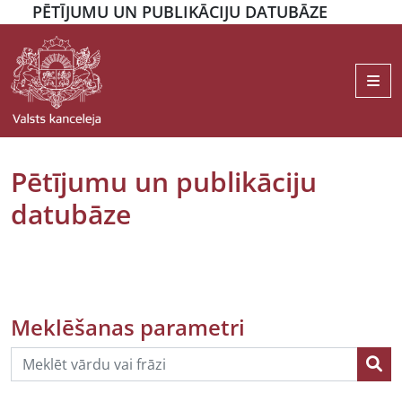
PĒTĪJUMU UN PUBLIKĀCIJU DATUBĀZE
Me
Pētījumu un publikāciju
datubāze
Meklēšanas parametri