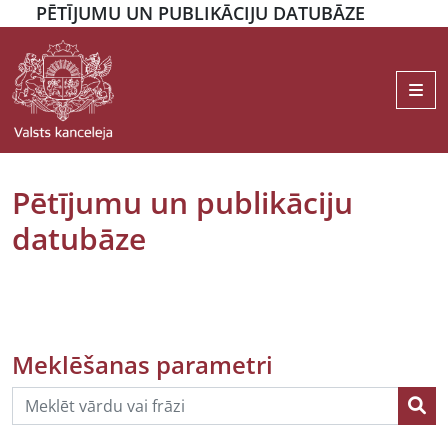
PĒTĪJUMU UN PUBLIKĀCIJU DATUBĀZE
Me
Pētījumu un publikāciju
datubāze
Meklēšanas parametri