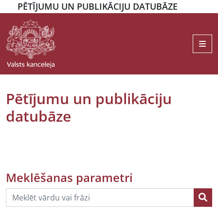
PĒTĪJUMU UN PUBLIKĀCIJU DATUBĀZE
Me
Pētījumu un publikāciju
datubāze
Meklēšanas parametri