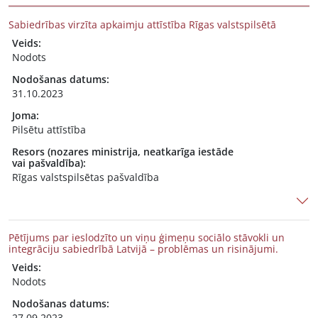
Sabiedrības virzīta apkaimju attīstība Rīgas valstspilsētā
Veids:
Nodots
Nodošanas datums:
31.10.2023
Joma:
Pilsētu attīstība
Resors (nozares ministrija, neatkarīga iestāde
vai pašvaldība):
Rīgas valstspilsētas pašvaldība
Pētījums par ieslodzīto un viņu ģimeņu sociālo stāvokli un
integrāciju sabiedrībā Latvijā – problēmas un risinājumi.
Veids:
Nodots
Nodošanas datums:
27.09.2023