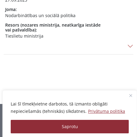
Joma:
Nodarbinātības un sociālā politika
Resors (nozares ministrija, neatkarīga iestāde
vai pašvaldība):
Tieslietu ministrija
Lai šī tīmekļvietne darbotos, tā izmanto obligāti
nepieciešamās (tehniskās) sīkdatnes.
Privātuma politika
Informācija pēdējo reizi atjaunota 07.08.2026
Saprotu
Privātuma politika