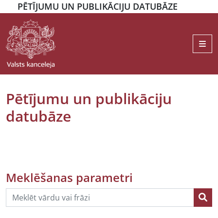
PĒTĪJUMU UN PUBLIKĀCIJU DATUBĀZE
Me
Pētījumu un publikāciju
datubāze
Meklēšanas parametri