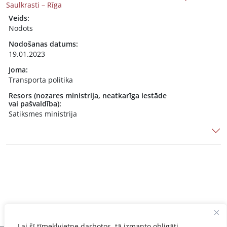
Saulkrasti – Rīga
Veids:
Nodots
Nodošanas datums:
19.01.2023
Joma:
Transporta politika
Resors (nozares ministrija, neatkarīga iestāde
vai pašvaldība):
Satiksmes ministrija
Lai šī tīmekļvietne darbotos, tā izmanto obligāti