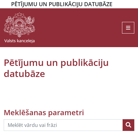
PĒTĪJUMU UN PUBLIKĀCIJU DATUBĀZE
Me
Pētījumu un publikāciju
datubāze
Meklēšanas parametri