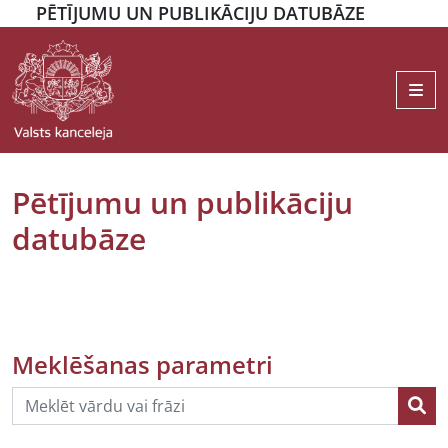
PĒTĪJUMU UN PUBLIKĀCIJU DATUBĀZE
Me
Pētījumu un publikāciju
datubāze
Meklēšanas parametri