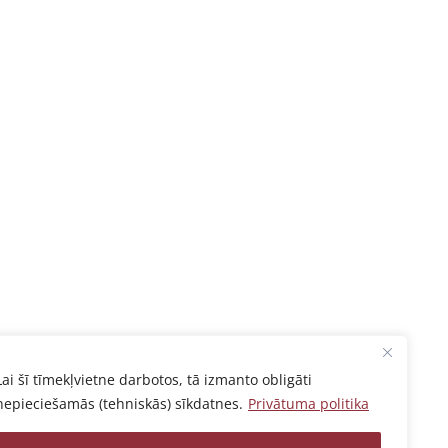
Lai šī tīmekļvietne darbotos, tā izmanto obligāti
nepieciešamās (tehniskās) sīkdatnes.
Privātuma politika