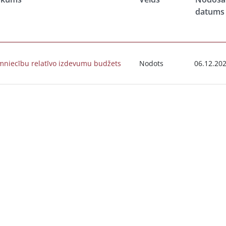
datums
mniecību relatīvo izdevumu budžets
Nodots
06.12.20