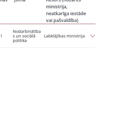
ministrija,
neatkarīga iestāde
vai pašvaldība)
Nodarbinātība
21
s un sociālā
Labklājības ministrija
politika