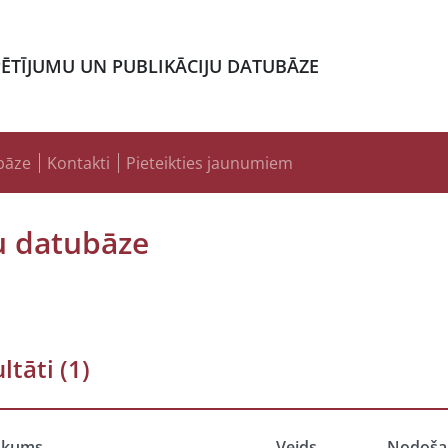
PĒTĪJUMU UN PUBLIKĀCIJU DATUBĀZE
bāze
Kontakti
Pieteikties jaunumiem
u datubāze
ltāti
(1)
ukums
Veids
Nodoša