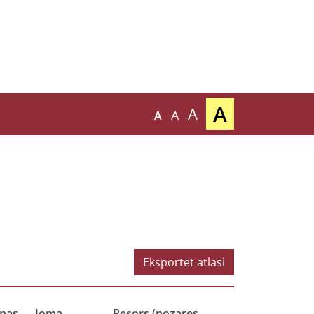
A
A
A
A
Eksportēt atlasi
nas
Joma
Resors (nozares