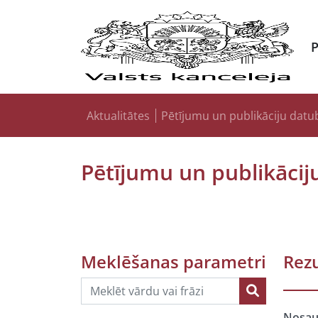
Aktualitātes
Pētījumu un publikāciju datu
Pētījumu un publikācij
Meklēšanas parametri
Rezu
Nosa