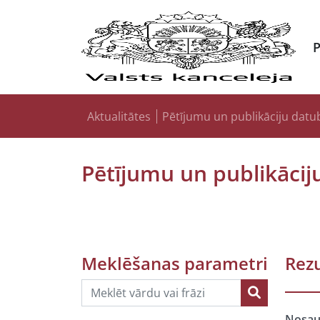
Aktualitātes
Pētījumu un publikāciju datu
Pētījumu un publikācij
Meklēšanas parametri
Rezu
Nosa