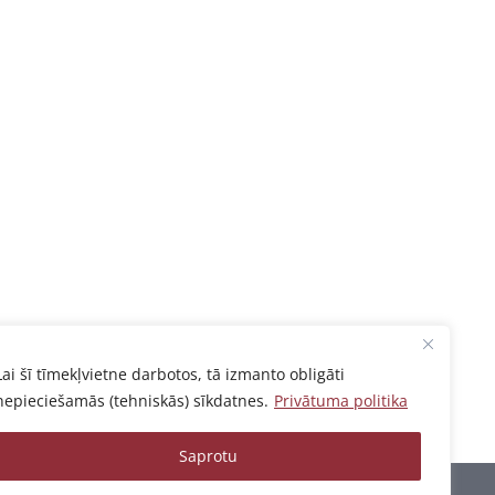
Lai šī tīmekļvietne darbotos, tā izmanto obligāti
nepieciešamās (tehniskās) sīkdatnes.
Privātuma politika
Saprotu