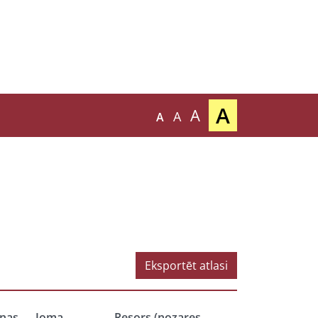
A
A
A
A
Eksportēt atlasi
nas
Joma
Resors (nozares