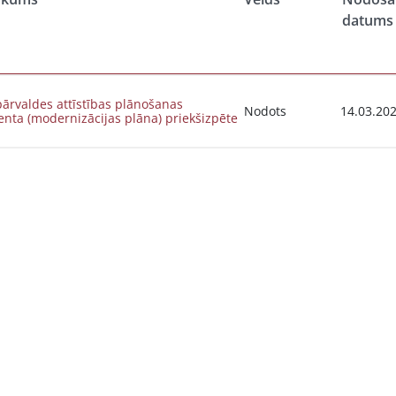
datums
pārvaldes attīstības plānošanas
Nodots
14.03.20
nta (modernizācijas plāna) priekšizpēte