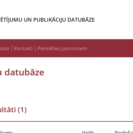
PĒTĪJUMU UN PUBLIKĀCIJU DATUBĀZE
bāze
Kontakti
Pieteikties jaunumiem
u datubāze
ltāti
(1)
ukums
Veids
Nodoša