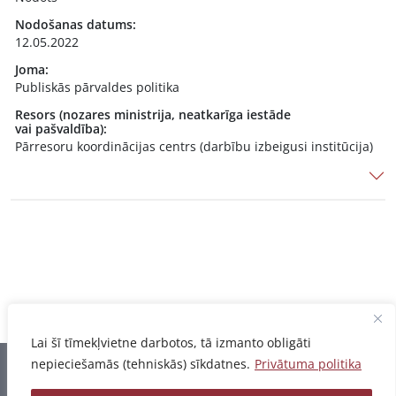
Nodošanas datums:
12.05.2022
Joma:
Publiskās pārvaldes politika
Resors (nozares ministrija, neatkarīga iestāde
vai pašvaldība):
Pārresoru koordinācijas centrs (darbību izbeigusi institūcija)
Lai šī tīmekļvietne darbotos, tā izmanto obligāti
nepieciešamās (tehniskās) sīkdatnes.
Privātuma politika
Informācija pēdējo reizi atjaunota 07.08.2026