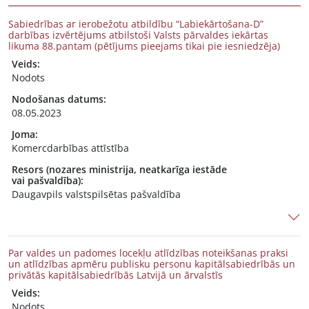
Sabiedrības ar ierobežotu atbildību “Labiekārtošana-D”
darbības izvērtējums atbilstoši Valsts pārvaldes iekārtas
likuma 88.pantam (pētījums pieejams tikai pie iesniedzēja)
Veids:
Nodots
Nodošanas datums:
08.05.2023
Joma:
Komercdarbības attīstība
Resors (nozares ministrija, neatkarīga iestāde
vai pašvaldība):
Daugavpils valstspilsētas pašvaldība
Par valdes un padomes locekļu atlīdzības noteikšanas praksi
un atlīdzības apmēru publisku personu kapitālsabiedrībās un
privātās kapitālsabiedrībās Latvijā un ārvalstīs
Veids:
Nodots