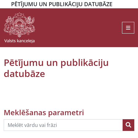
PĒTĪJUMU UN PUBLIKĀCIJU DATUBĀZE
Me
Pētījumu un publikāciju
datubāze
Meklēšanas parametri