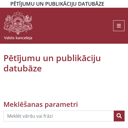
PĒTĪJUMU UN PUBLIKĀCIJU DATUBĀZE
Me
Pētījumu un publikāciju
datubāze
Meklēšanas parametri