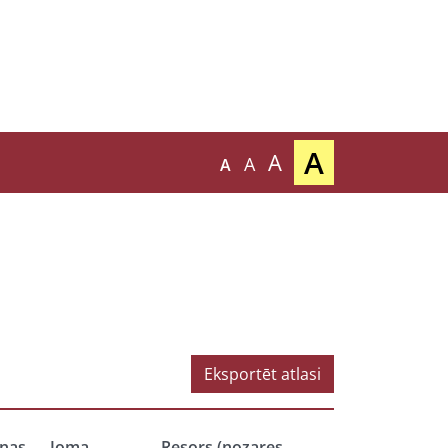
A
A
A
A
Eksportēt atlasi
nas
Joma
Resors (nozares