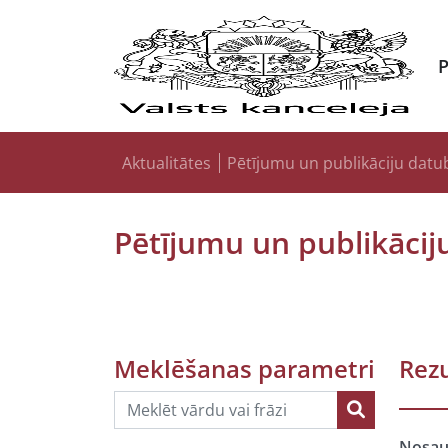
Aktualitātes
Pētījumu un publikāciju datu
Pētījumu un publikācij
Meklēšanas parametri
Rezu
Nosa