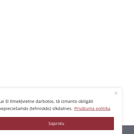
Lai šī tīmekļvietne darbotos, tā izmanto obligāti
nepieciešamās (tehniskās) sīkdatnes.
Privātuma politika
Saprotu