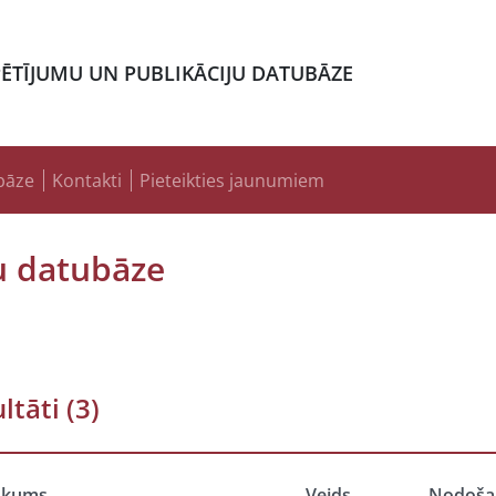
PĒTĪJUMU UN PUBLIKĀCIJU DATUBĀZE
bāze
Kontakti
Pieteikties jaunumiem
u datubāze
ltāti
(3)
ukums
Veids
Nodoša