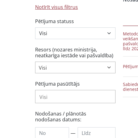
Notīrīt visus filtrus
Pētījuma statuss
Metodol
veikšan
pašvald
līdz 2
Resors (nozares ministrija,
neatkarīga iestāde vai pašvaldība)
Pētījum
Visi
Pētījuma pasūtītājs
Sabiedr
dienes
Nodošanas / plānotās
nodošanas datums:
—