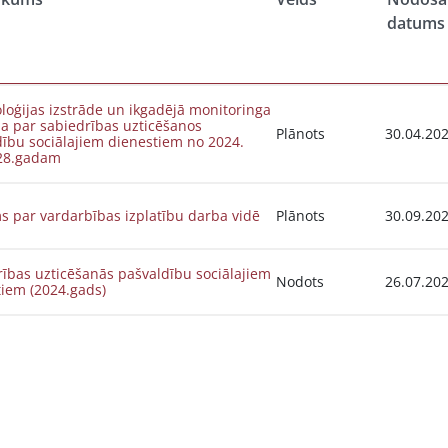
datums
oģijas izstrāde un ikgadējā monitoringa
a par sabiedrības uzticēšanos
Plānots
30.04.20
ību sociālajiem dienestiem no 2024.
028.gadam
s par vardarbības izplatību darba vidē
Plānots
30.09.20
ības uzticēšanās pašvaldību sociālajiem
Nodots
26.07.20
tiem (2024.gads)