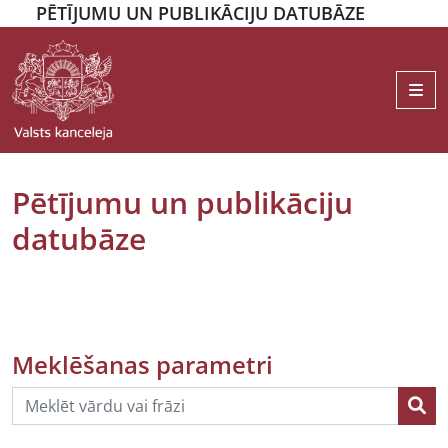
PĒTĪJUMU UN PUBLIKĀCIJU DATUBĀZE
Me
Pētījumu un publikāciju
datubāze
Meklēšanas parametri