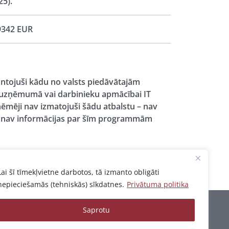
25).
9342 EUR
antojuši kādu no valsts piedāvātajām
 uzņēmumā vai darbinieku apmācībai IT
ēmēji nav izmatojuši šādu atbalstu – nav
un nav informācijas par šīm programmām
Lai šī tīmekļvietne darbotos, tā izmanto obligāti
nepieciešamās (tehniskās) sīkdatnes.
Privātuma politika
Saprotu
Privātuma politika