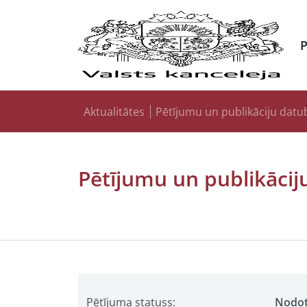
Aktualitātes
Pētījumu un publikāciju datu
Pētījumu un publikācij
Pētījuma statuss:
Nodo