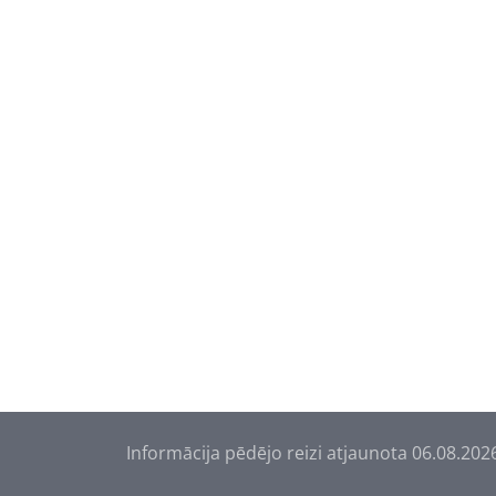
Informācija pēdējo reizi atjaunota 06.08.202