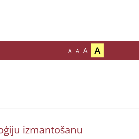
A
A
A
A
loģiju izmantošanu