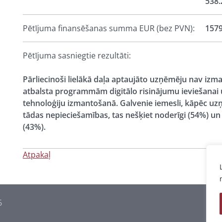
538.
Pētījuma finansēšanas summa EUR (bez PVN):
157
Pētījuma sasniegtie rezultāti:
Pārliecinoši lielākā daļa aptaujāto uzņēmēju nav izm
atbalsta programmām digitālo risinājumu ieviešanai
tehnoloģiju izmantošanā. Galvenie iemesli, kāpēc uzņ
tādas nepieciešamības, tas nešķiet noderīgi (54%) 
(43%).
Atpakaļ
6