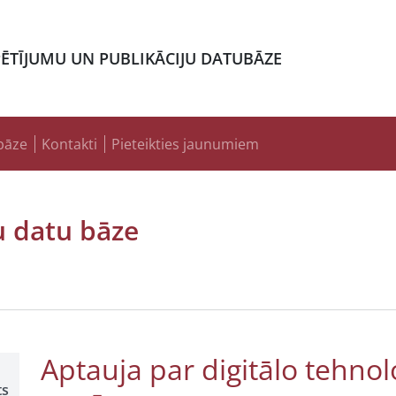
PĒTĪJUMU UN PUBLIKĀCIJU DATUBĀZE
bāze
Kontakti
Pieteikties jaunumiem
u datu bāze
Aptauja par digitālo tehno
ts