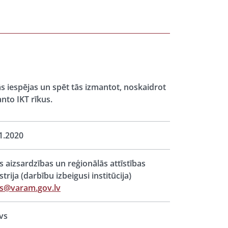
s iespējas un spēt tās izmantot, noskaidrot
nto IKT rīkus.
1.2020
s aizsardzības un reģionālās attīstības
strija (darbību izbeigusi institūcija)
s@varam.gov.lv
vs