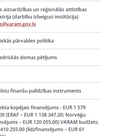
s aizsardzības un reģionālās attīstības
strija (darbību izbeigusi institūcija)
s@varam.gov.lv
iskās pārvaldes politika
edriskās domas pētījums
lstu finanšu palīdzības instruments
ekta kopējais finansējums - EUR 1 579
00 (ERAF – EUR 1 138 347.20; Norvēģu
nsējums – EUR 120 055.00) VARAM budžets:
410 255.00 (līdzfinansējums – EUR 61