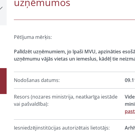
uzņēmumos
Pētījuma mērķis:
Palīdzēt uzņēmumiem, jo īpaši MVU, apzināties esošā
uzņēmumu vājās vietas un iemeslus, kādēļ tie neizma
Nodošanas datums:
09.1
Resors (nozares ministrija, neatkarīga iestāde
Vide
vai pašvaldība):
mini
past
Iesniedzējinstitūcijas autorizētais lietotājs:
Arhī