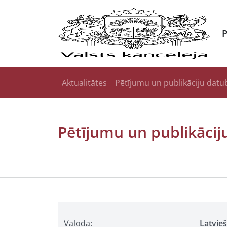
Aktualitātes
Pētījumu un publikāciju datu
Pētījumu un publikācij
Valoda:
Latvie