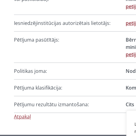
peti
Iesniedzējinstitūcijas autorizētais lietotājs:
peti
Pētījuma pasūtītājs:
Bērn
mini
peti
Politikas joma:
Noda
Pētījuma klasifikācija:
Komp
Pētījumu rezultātu izmantošana:
Cits
Atpakaļ