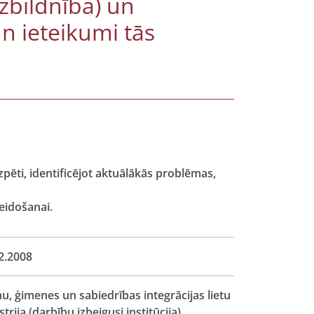
zbildnība) un
n ieteikumi tās
ēti, identificējot aktuālākās problēmas,
eidošanai.
2.2008
u, ģimenes un sabiedrības integrācijas lietu
strija (darbību izbeigusi institūcija)