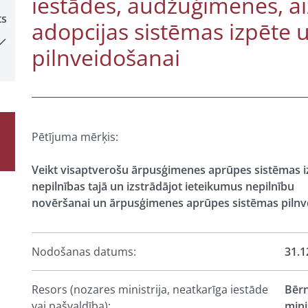
iestādes, audžuģimenes, ai
ts
adopcijas sistēmas izpēte u
pilnveidošanai
Pētījuma mērķis:
Veikt visaptverošu ārpusģimenes aprūpes sistēmas izp
nepilnības tajā un izstrādājot ieteikumus nepilnību
novēršanai un ārpusģimenes aprūpes sistēmas pilnv
Nodošanas datums:
31.1
Resors (nozares ministrija, neatkarīga iestāde
Bērn
vai pašvaldība):
mini