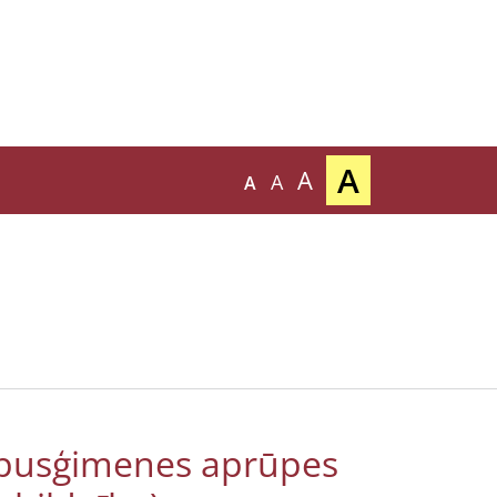
A
A
A
A
rpusģimenes aprūpes