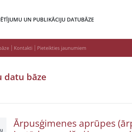
PĒTĪJUMU UN PUBLIKĀCIJU DATUBĀZE
bāze
Kontakti
Pieteikties jaunumiem
u datu bāze
Ārpusģimenes aprūpes (ā
šu