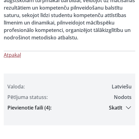
augstskolām turpmākai darbībai, veidojot uz mācīšanās
rezultātiem un kompetenču pilnveidošanu balstītu
saturu, sekojot līdzi studentu kompetenču attīstības
līmenim un dinamikai, pilnveidojot mācībspēku
profesionālo kompetenci, organizējot tālākizglītību un
nodrošinot metodisko atbalstu.
Atpakaļ
Valoda:
Latviešu
Pētījuma statuss:
Nodots
Pievienotie faili (4):
Skatīt