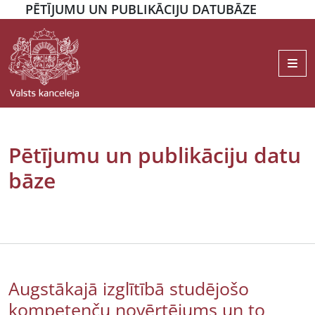
PĒTĪJUMU UN PUBLIKĀCIJU DATUBĀZE
Me
Pētījumu un publikāciju datu
bāze
Augstākajā izglītībā studējošo
kompetenču novērtējums un to