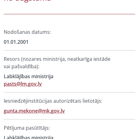
Nodošanas datums:
01.01.2001
Resors (nozares ministrija, neatkarīga iestāde
vai pašvaldība):
Labklājības ministrija
pasts@lm.gov.lv
Iesniedzējinstitūcijas autorizētais lietotājs:
gunta.mekone@mk.gov.lv
Pētījuma pasūtītājs:
Labklājības ministrija