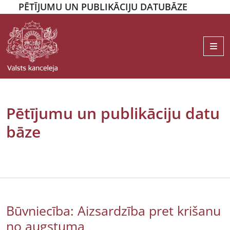
PĒTĪJUMU UN PUBLIKĀCIJU DATUBĀZE
Me
Pētījumu un publikāciju datu
bāze
Būvniecība: Aizsardzība pret krišanu
no augstuma