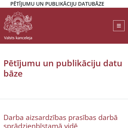
PĒTĪJUMU UN PUBLIKĀCIJU DATUBĀZE
Me
Pētījumu un publikāciju datu
bāze
Darba aizsardzības prasības darbā
sprādzienbīstamā vidē