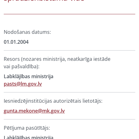
Nodošanas datums:
01.01.2004
Resors (nozares ministrija, neatkarīga iestāde
vai pašvaldība):
Labklājības ministrija
pasts@lm.gov.lv
Iesniedzējinstitūcijas autorizētais lietotājs:
gunta.mekone@mk.gov.lv
Pētījuma pasūtītājs:
Labklājības ministrija