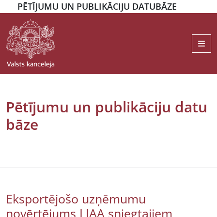
PĒTĪJUMU UN PUBLIKĀCIJU DATUBĀZE
Me
Pētījumu un publikāciju datu
bāze
Eksportējošo uzņēmumu
novērtējums LIAA sniegtajiem