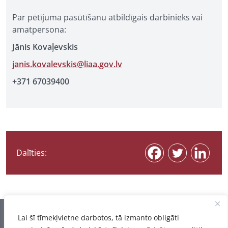
Par pētījuma pasūtīšanu atbildīgais darbinieks vai
amatpersona:
Jānis Kovaļevskis
janis.kovalevskis@liaa.gov.lv
+371 67039400
Dalīties:
Informācija pēdējo reizi atjaunota 07.08.2026
Lai šī tīmekļvietne darbotos, tā izmanto obligāti