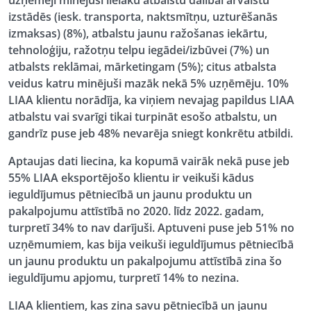
uzņēmēji minējuši lielāku atbalstu dalībai ārvalstu
izstādēs (iesk. transporta, naktsmītņu, uzturēšanās
izmaksas) (8%), atbalstu jaunu ražošanas iekārtu,
tehnoloģiju, ražotņu telpu iegādei/izbūvei (7%) un
atbalsts reklāmai, mārketingam (5%); citus atbalsta
veidus katru minējuši mazāk nekā 5% uzņēmēju. 10%
LIAA klientu norādīja, ka viņiem nevajag papildus LIAA
atbalstu vai svarīgi tikai turpināt esošo atbalstu, un
gandrīz puse jeb 48% nevarēja sniegt konkrētu atbildi.
Aptaujas dati liecina, ka kopumā vairāk nekā puse jeb
55% LIAA eksportējošo klientu ir veikuši kādus
ieguldījumus pētniecībā un jaunu produktu un
pakalpojumu attīstībā no 2020. līdz 2022. gadam,
turpretī 34% to nav darījuši. Aptuveni puse jeb 51% no
uzņēmumiem, kas bija veikuši ieguldījumus pētniecībā
un jaunu produktu un pakalpojumu attīstībā zina šo
ieguldījumu apjomu, turpretī 14% to nezina.
LIAA klientiem, kas zina savu pētniecībā un jaunu