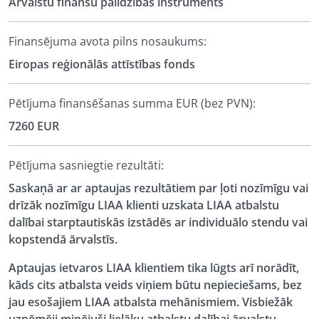
Ārvalstu finanšu palīdzības instruments
Finansējuma avota pilns nosaukums:
Eiropas reģionālās attīstības fonds
Pētījuma finansēšanas summa EUR (bez PVN):
7260 EUR
Pētījuma sasniegtie rezultāti:
Saskaņā ar ar aptaujas rezultātiem par ļoti nozīmīgu vai
drīzāk nozīmīgu LIAA klienti uzskata LIAA atbalstu
dalībai starptautiskās izstādēs ar individuālo stendu vai
kopstendā ārvalstīs.
Aptaujas ietvaros LIAA klientiem tika lūgts arī norādīt,
kāds cits atbalsta veids viņiem būtu nepieciešams, bez
jau esošajiem LIAA atbalsta mehānismiem. Visbiežāk