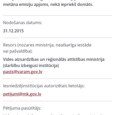
metāna emisiju apjoms, nekā iepriekš domāts.
Nodošanas datums:
31.12.2015
Resors (nozares ministrija, neatkarīga iestāde
vai pašvaldība):
Vides aizsardzības un reģionālās attīstības ministrija
(darbību izbeigusi institūcija)
pasts@varam.gov.lv
Iesniedzējinstitūcijas autorizētais lietotājs:
petijumi@mk.gov.lv
Pētījuma pasūtītājs: