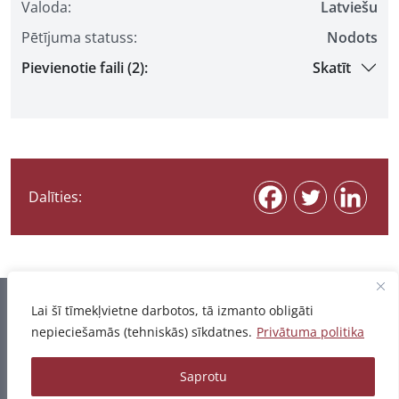
Valoda:
Latviešu
Pētījuma statuss:
Nodots
Pievienotie faili (2):
Skatīt
Dalīties:
Informācija pēdējo reizi atjaunota 07.08.2026
Lai šī tīmekļvietne darbotos, tā izmanto obligāti
nepieciešamās (tehniskās) sīkdatnes.
Privātuma politika
Privātuma politika
Saprotu
© 2026 - Pētījumu un publikāciju datubāze