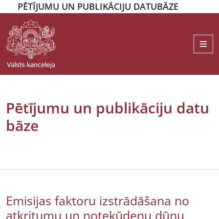
PĒTĪJUMU UN PUBLIKĀCIJU DATUBĀZE
Me
Pētījumu un publikāciju datu
bāze
Emisijas faktoru izstrādāšana no
atkritumu un notekūdeņu dūņu