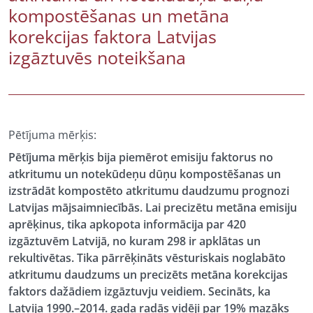
kompostēšanas un metāna
korekcijas faktora Latvijas
izgāztuvēs noteikšana
Pētījuma mērķis:
Pētījuma mērķis bija piemērot emisiju faktorus no
atkritumu un notekūdeņu dūņu kompostēšanas un
izstrādāt kompostēto atkritumu daudzumu prognozi
Latvijas mājsaimniecībās. Lai precizētu metāna emisiju
aprēķinus, tika apkopota informācija par 420
izgāztuvēm Latvijā, no kuram 298 ir apklātas un
rekultivētas. Tika pārrēķināts vēsturiskais noglabāto
atkritumu daudzums un precizēts metāna korekcijas
faktors dažādiem izgāztuvju veidiem. Secināts, ka
Latvija 1990.–2014. gada radās vidēji par 19% mazāks