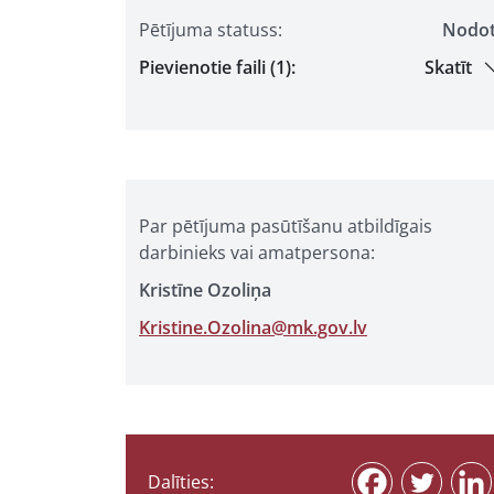
Pētījuma statuss:
Nodo
Pievienotie faili (1):
Skatīt
Par pētījuma pasūtīšanu atbildīgais
darbinieks vai amatpersona:
Kristīne Ozoliņa
Kristine.Ozolina@mk.gov.lv
Dalīties: