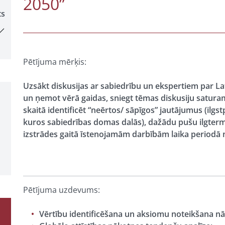
2050”
ts
Pētījuma mērķis:
Uzsākt diskusijas ar sabiedrību un ekspertiem par Lat
un ņemot vērā gaidas, sniegt tēmas diskusiju saturam
skaitā identificēt “neērtos/ sāpīgos” jautājumus (ilgst
kuros sabiedrības domas dalās), dažādu pušu ilgtermi
izstrādes gaitā īstenojamām darbībām laika periodā 
Pētījuma uzdevums:
Vērtību identificēšana un aksiomu noteikšana nāk