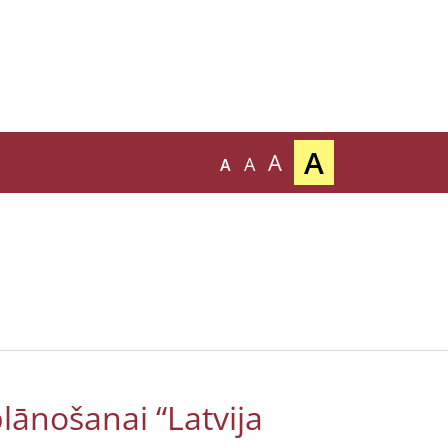
A
A
A
A
plānošanai “Latvija