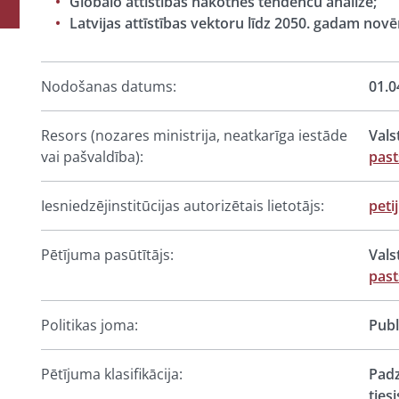
Globālo attīstības nākotnes tendenču analīze;
Latvijas attīstības vektoru līdz 2050. gadam novē
Nodošanas datums:
01.0
Resors (nozares ministrija, neatkarīga iestāde
Vals
vai pašvaldība):
pas
Iesniedzējinstitūcijas autorizētais lietotājs:
peti
Pētījuma pasūtītājs:
Vals
pas
Politikas joma:
Publ
Pētījuma klasifikācija:
Padz
ties