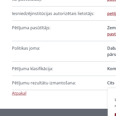
Iesniedzējinstitūcijas autorizētais lietotājs:
peti
Pētījuma pasūtītājs:
Zemk
past
Politikas joma:
Daba
pārs
Pētījuma klasifikācija:
Komp
Pētījumu rezultātu izmantošana:
Cits
Atpakaļ