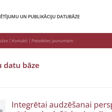
PĒTĪJUMU UN PUBLIKĀCIJU DATUBĀZE
bāze
Kontakti
Pieteikties jaunumiem
u datu bāze
Integrētai audzēšanai pers
šu