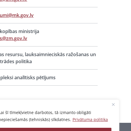
jumi@mk.gov.lv
opības ministrija
s@zm.gov.lv
s resursu, lauksaimnieciskās ražošanas un
trādes politika
leksi analītisks pētījums
Lai šī tīmekļvietne darbotos, tā izmanto obligāti
nepieciešamās (tehniskās) sīkdatnes.
Privātuma politika