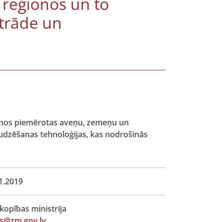
 reģionos un to
strāde un
ģionos piemērotas aveņu, zemeņu un
udzēšanas tehnoloģijas, kas nodrošinās
1.2019
opības ministrija
s@zm.gov.lv