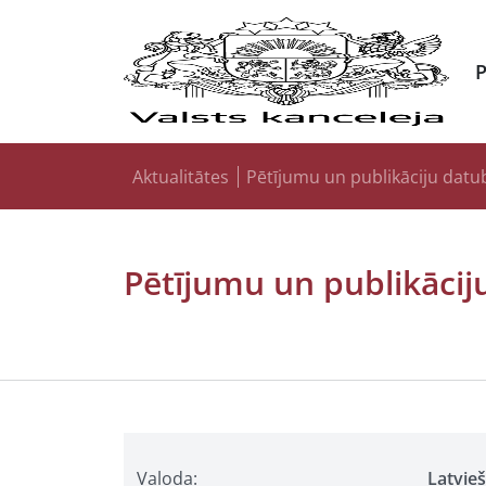
Aktualitātes
Pētījumu un publikāciju datu
Pētījumu un publikācij
Valoda:
Latvie