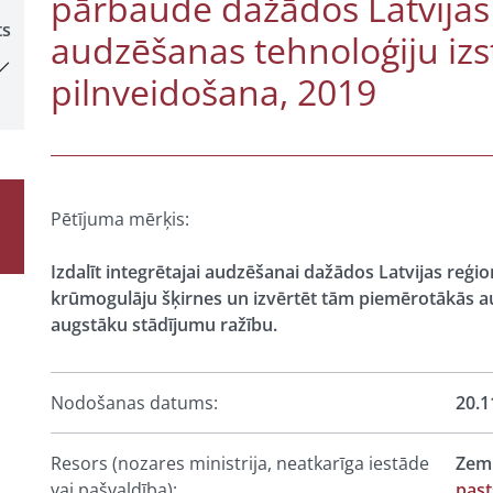
pārbaude dažādos Latvijas
ts
audzēšanas tehnoloģiju iz
pilnveidošana, 2019
Pētījuma mērķis:
Izdalīt integrētajai audzēšanai dažādos Latvijas re
krūmogulāju šķirnes un izvērtēt tām piemērotākās a
augstāku stādījumu ražību.
Nodošanas datums:
20.1
Resors (nozares ministrija, neatkarīga iestāde
Zemk
vai pašvaldība):
past