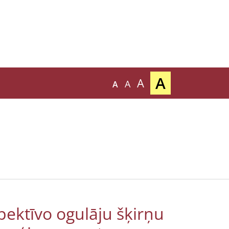
A
A
A
A
pektīvo ogulāju šķirņu