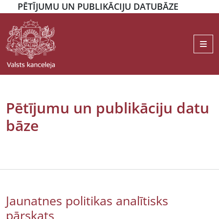
PĒTĪJUMU UN PUBLIKĀCIJU DATUBĀZE
Me
Pētījumu un publikāciju datu
bāze
Jaunatnes politikas analītisks
pārskats