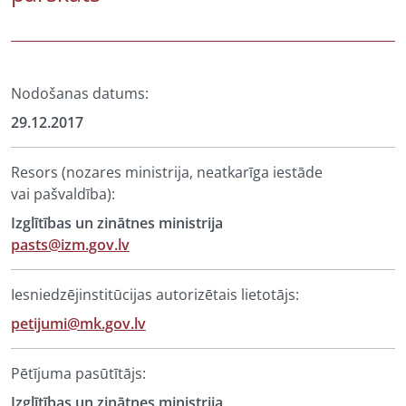
Nodošanas datums:
29.12.2017
Resors (nozares ministrija, neatkarīga iestāde
vai pašvaldība):
Izglītības un zinātnes ministrija
pasts@izm.gov.lv
Iesniedzējinstitūcijas autorizētais lietotājs:
petijumi@mk.gov.lv
Pētījuma pasūtītājs:
Izglītības un zinātnes ministrija