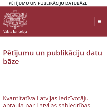
PĒTĪJUMU UN PUBLIKĀCIJU DATUBĀZE
Me
Pētījumu un publikāciju datu
bāze
Kvantitatīva Latvijas iedzīvotāju
aptauja par Latvijas sabiedrības