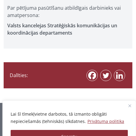
Par pētījuma pasūtīšanu atbildīgais darbinieks vai
amatpersona:
Valsts kancelejas Stratēģiskās komunikācijas un
koordinācijas departaments
Dalīties:
Informācija pēdējo reizi atjaunota 07.08.2026
Lai šī tīmekļvietne darbotos, tā izmanto obligāti
nepieciešamās (tehniskās) sīkdatnes.
Privātuma politika
Privātuma politika