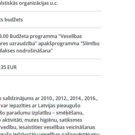
lstiskās organizācijas u.c.
ts budžets
3.00 Budžeta programma "Veselības
res uzraudzība" apakšprogramma "Slimību
ilakses nodrošināšana"
135 EUR
salīdzinājums ar 2010., 2012., 2014., 2016.,
var iepazīties ar Latvijas pieaugušo
jošo paradumu izplatību – smēķēšanu,
o aktivitāti, mutes higiēnu, satiksmes
zvedību, iesaistīties veselības veicināšanas
ugušo iedzīvotāju veselības pašnovērtējumu