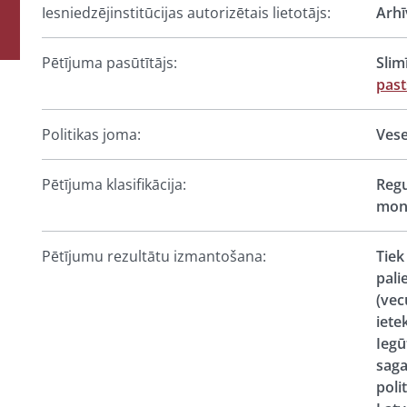
Iesniedzējinstitūcijas autorizētais lietotājs:
Arhī
Pētījuma pasūtītājs:
Slim
past
Politikas joma:
Vese
Pētījuma klasifikācija:
Regu
moni
Pētījumu rezultātu izmantošana:
Tiek
pali
(vec
iete
Iegū
saga
poli