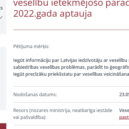
veselību ietekmējošo par
ts
2022.gada aptauja
Pētījuma mērķis:
Iegūt informāciju par Latvijas iedzīvotāju ar veselīb
sabiedrības veselības problēmas, parādīt to ģeogrāfis
iegūt precīzāku priekšstatu par veselības veicināšan
Nodošanas datums:
23.0
Resors (nozares ministrija, neatkarīga iestāde
Vese
vai pašvaldība):
pas