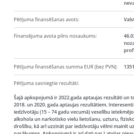
neva
Pētījuma finansēšanas avots:
Vals
Finansējuma avota pilns nosaukums:
46.0
noza
prof
Pētījuma finansēšanas summa EUR (bez PVN):
135
Pētījuma sasniegtie rezultāti:
Šajā apkopojumā ir 2022.gada aptaujas rezultāti un to 
2018. un 2020. gada aptaujas rezultātiem. Interesenti 
iedzīvotāju (15 – 74 gadu vecumā) veselību ietekmē
alkohola un narkotisko vielu lietošanu, uzturu, fizisk
drošību, kā arī uzzināt par iedzīvotāju vēlmi mainīt u
pasākumos. Apkopojumā ir arī dati par Latvijas piea