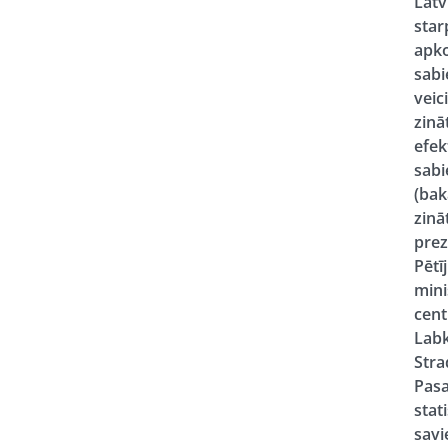
Latvi
star
apko
sabi
vei
zin
efek
sabi
(bak
zinā
prez
Pētī
mini
cent
Labk
Stra
Pasa
stat
savi