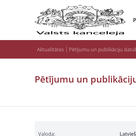
Aktualitātes
Pētījumu un publikāciju datu
Pētījumu un publikācij
Valoda:
Latvie