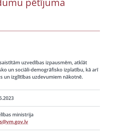
adumu pētījuma
u saistītām uzvedības izpausmēm, atklāt
ko un sociāli-demogrāfisko izplatību, kā arī
as un izglītības uzdevumiem nākotnē.
5.2023
lības ministrija
ts@vm.gov.lv