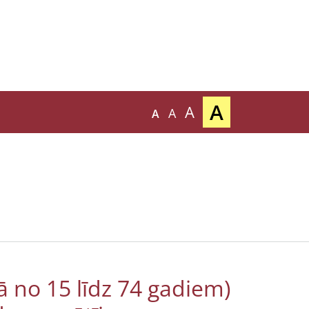
A
A
A
A
ā no 15 līdz 74 gadiem)