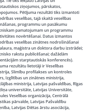
jā. Tie tiks iekļauti Latvijas un
ptautiskos ziņojumos, pārskatos,
pojumos. Pētījuma rezultāti tiks izmantoti
edrības veselības, tajā skaitā veselības
cināšanas, programmu un pasākumu
ātniskam pamatojumam un programmu
tivitātes novērtēšanai. Datus izmantos
edrības veselības zinātnes nodrošināšanai
alaura, maģistra un doktora darbu izstrādei;
tnisko rakstu publicēšanai; dažādām
entācijām starptautiskās konferencēs).
juma rezultātu lietotāji ir Veselības
strija, Slimību profilakses un kontroles
rs, Izglītības un zinātnes ministrija,
lājības ministrija, Latvijas pašvaldības, Rīgas
diņa universitāte, Latvijas Universitāte,
ules Veselības organizācija, Centrālā
istikas pārvalde, Latvijas Pašvaldību
enība, Latvijas Diētas ārstu asociācija,