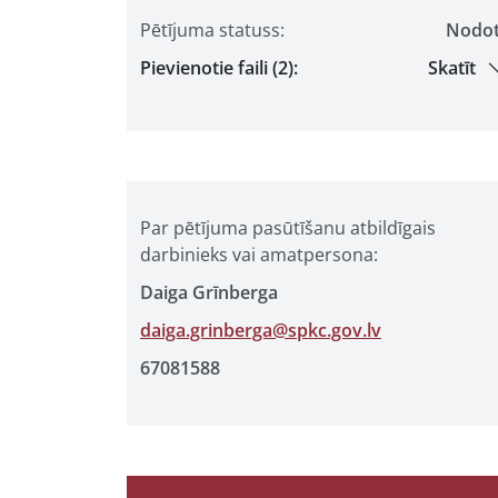
Pētījuma statuss:
Nodo
Pievienotie faili (2):
Skatīt
Par pētījuma pasūtīšanu atbildīgais
darbinieks vai amatpersona:
Daiga Grīnberga
daiga.grinberga@spkc.gov.lv
67081588