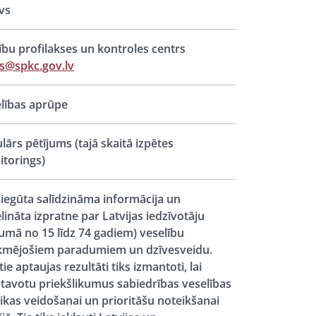
vs
ību profilakses un kontroles centrs
s@spkc.gov.lv
lības aprūpe
lārs pētījums (tajā skaitā izpētes
torings)
 iegūta salīdzināma informācija un
elināta izpratne par Latvijas iedzīvotāju
umā no 15 līdz 74 gadiem) veselību
kmējošiem paradumiem un dzīvesveidu.
tie aptaujas rezultāti tiks izmantoti, lai
tavotu priekšlikumus sabiedrības veselības
tikas veidošanai un prioritāšu noteikšanai