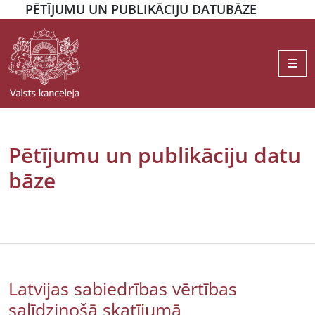
PĒTĪJUMU UN PUBLIKĀCIJU DATUBĀZE
Me
Pētījumu un publikāciju datu
bāze
Latvijas sabiedrības vērtības
salīdzinošā skatījumā