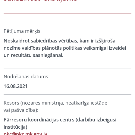
Pētījuma mērķis:
Noskaidrot sabiedrības vērtības, kam ir izšķiroša
nozīme valdības plānotās politikas veiksmīgai izveidei
un rezultātu sasniegšanai.
Nodošanas datums:
16.08.2021
Resors (nozares ministrija, neatkarīga iestāde
vai pašvaldība):
Pārresoru koordinācijas centrs (darbību izbeigusi
institūcija)
pkc@pkc.mk.gov.lv