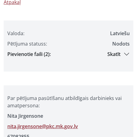
Atpakaļ
Valoda:
Latviešu
Pētījuma statuss:
Nodots
Pievienotie faili (2):
Skatīt
Par pētījuma pasūtīšanu atbildīgais darbinieks vai
amatpersona:
Nita Jirgensone
nita.jirgensone@pkc.mk.gov.lv
67082855