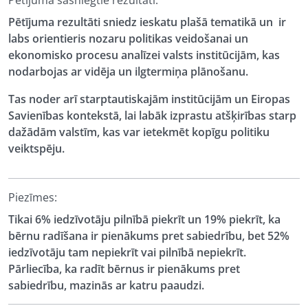
Pētījuma sasniegtie rezultāti:
Pētījuma rezultāti sniedz ieskatu plašā tematikā un ir
labs orientieris nozaru politikas veidošanai un
ekonomisko procesu analīzei valsts institūcijām, kas
nodarbojas ar vidēja un ilgtermiņa plānošanu.
Tas noder arī starptautiskajām institūcijām un Eiropas
Savienības kontekstā, lai labāk izprastu atšķirības starp
dažādām valstīm, kas var ietekmēt kopīgu politiku
veiktspēju.
Piezīmes:
Tikai 6% iedzīvotāju pilnībā piekrīt un 19% piekrīt, ka
bērnu radīšana ir pienākums pret sabiedrību, bet 52%
iedzīvotāju tam nepiekrīt vai pilnībā nepiekrīt.
Pārliecība, ka radīt bērnus ir pienākums pret
sabiedrību, mazinās ar katru paaudzi.