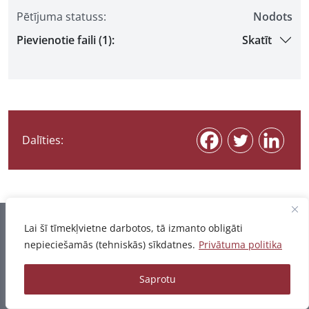
Pētījuma statuss:
Nodots
Pievienotie faili (1):
Skatīt
Dalīties:
Informācija pēdējo reizi atjaunota 07.08.2026
Lai šī tīmekļvietne darbotos, tā izmanto obligāti
nepieciešamās (tehniskās) sīkdatnes.
Privātuma politika
Privātuma politika
Saprotu
© 2026 - Pētījumu un publikāciju datubāze