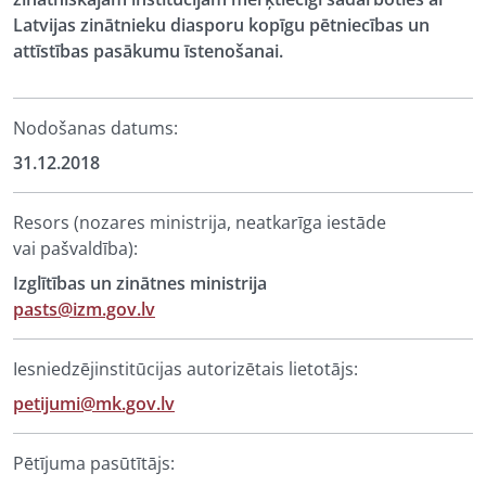
Latvijas zinātnieku diasporu kopīgu pētniecības un
attīstības pasākumu īstenošanai.
Nodošanas datums:
31.12.2018
Resors (nozares ministrija, neatkarīga iestāde
vai pašvaldība):
Izglītības un zinātnes ministrija
pasts@izm.gov.lv
Iesniedzējinstitūcijas autorizētais lietotājs:
petijumi@mk.gov.lv
Pētījuma pasūtītājs: