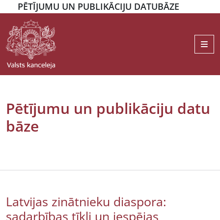
PĒTĪJUMU UN PUBLIKĀCIJU DATUBĀZE
Me
Pētījumu un publikāciju datu
bāze
Latvijas zinātnieku diaspora:
sadarbības tīkli un iespējas