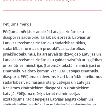
Pētījuma mērķis:
Pētījuma mērķis ir analizēt Latvijas zinātnieku
diasporas sadarbību, lai labāk izprastu Latvijas un
Latvijas izcelsmes zinātnieku sadarbības tīklus,
sadarbības formas un produktīvas sadarbības
priekšnoteikumus, kā arī ārvalstīs dzīvojošo Latvijas un
Latvijas izcelsmes zinātnieku gaidas saistībā ar Izglītības
un zinātnes ministrijas (turpmāk tekstā ‒ ministrijas) un
zinātnieku veidoto komunikāciju ar Latvijas zinātnieku
diasporu. Pētījuma uzdevums ir arī izstrādāt ieteikumus
sadarbības veicināšanai starp Latvijas un Latvijas
izcelsmes zinātniekiem diasporā un zinātniekiem
Latvijā. Pētījuma mērķis izriet no ministrijas
uzstādījuma radīt iespējas Latvijas augstskolām un
zinātniskajām institūcijām mērķtiecīgi sadarboties ar